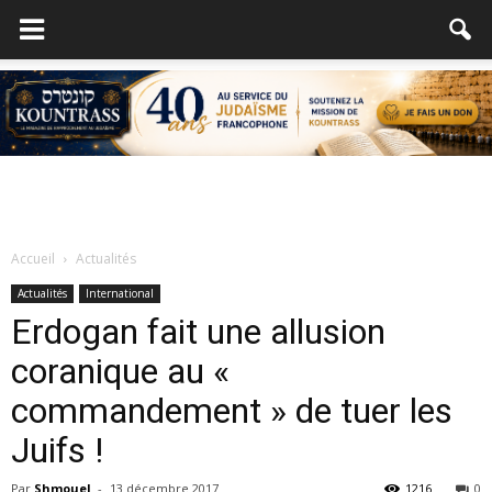
Accueil
Actualités
Actualités
International
Erdogan fait une allusion
coranique au «
commandement » de tuer les
Juifs !
Par
Shmouel
-
13 décembre 2017
1216
0