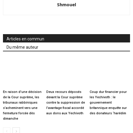
Shmouel
Articles en commun
Du même auteur
En raison d’une décision
Deux recours déposés
Coup dur financier pour
de la Cour suprême, les
devant la Cour suprême
les Yechivoth : le
tribunaux rabbiniques
contre la suppression de
gouvernement
s’acheminent vers une
l’avantage fiscal accordé
britannique enquête sur
fermeture forcée dès
aux dons aux Yechivoth
des donateurs ‘harédim
dimanche