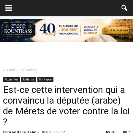
Accueil
Actualités
Actualités
Défense
Politique
Est-ce cette intervention qui a
convaincu la députée (arabe)
de Mérets de voter contre la loi
?
Par
Rav Henri Kahn
-
18 janvier 2022
263
2