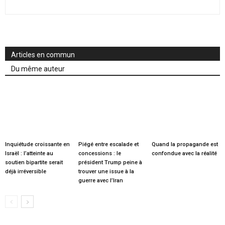
Articles en commun
Du même auteur
Inquiétude croissante en
Piégé entre escalade et
Quand la propagande est
Israël : l’atteinte au
concessions : le
confondue avec la réalité
soutien bipartite serait
président Trump peine à
déjà irréversible
trouver une issue à la
guerre avec l’Iran