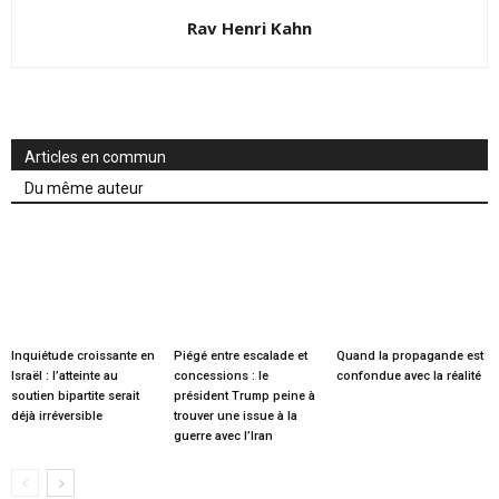
Rav Henri Kahn
Articles en commun
Du même auteur
Inquiétude croissante en
Piégé entre escalade et
Quand la propagande est
Israël : l’atteinte au
concessions : le
confondue avec la réalité
soutien bipartite serait
président Trump peine à
déjà irréversible
trouver une issue à la
guerre avec l’Iran