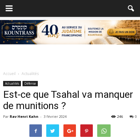
Accueil
Actualités
Actualités
Défense
Est-ce que Tsahal va manquer
de munitions ?
Par
Rav Henri Kahn
-
3 février 2024
246
0