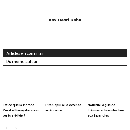
Rav Henri Kahn
Articles en commun
Du même auteur
Est-ce que la mort de
L’Iran épuise la défense
Nouvelle vague de
Yuval et Benayahu aurait
américaine
théories antisémites liée
pu être évitée ?
aux incendies