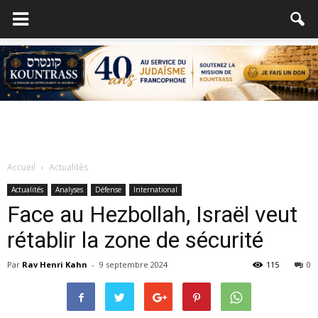
Accueil
Actualités
Actualités
Analyses
Défense
International
Face au Hezbollah, Israël veut
rétablir la zone de sécurité
Par
Rav Henri Kahn
-
9 septembre 2024
115
0