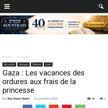
Accueil
Actualités
Actualités
Analyses
Défense
Israël
Gaza : Les vacances des
ordures aux frais de la
princesse
Par
Rav Henri Kahn
-
19 novembre 2025
58
0