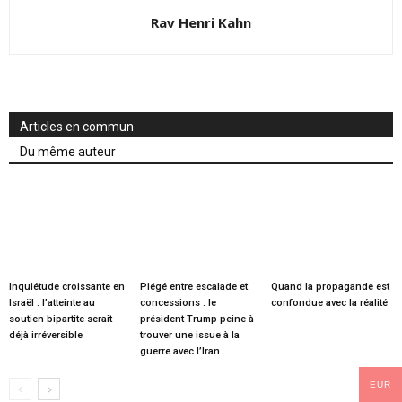
Rav Henri Kahn
Articles en commun
Du même auteur
Inquiétude croissante en
Piégé entre escalade et
Quand la propagande est
Israël : l’atteinte au
concessions : le
confondue avec la réalité
soutien bipartite serait
président Trump peine à
déjà irréversible
trouver une issue à la
guerre avec l’Iran
EUR