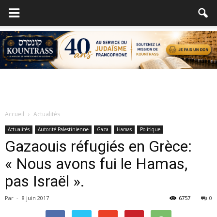
Accueil
Actualités
Actualités
Autorité Palestinienne
Gaza
Hamas
Politique
Gazaouis réfugiés en Grèce:
« Nous avons fui le Hamas,
pas Israël ».
Par
-
8 juin 2017
6757
0