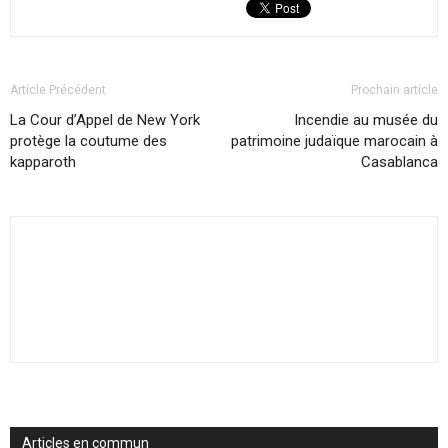
Article Précédent
Prochain article
La Cour d’Appel de New York
Incendie au musée du
protège la coutume des
patrimoine judaïque marocain à
kapparoth
Casablanca
Articles en commun