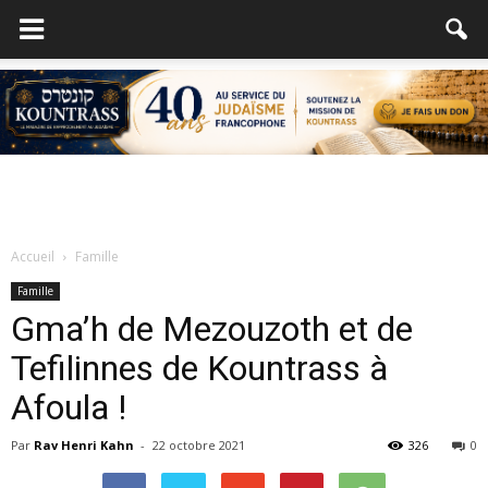
Accueil
Famille
Famille
Gma’h de Mezouzoth et de
Tefilinnes de Kountrass à
Afoula !
Par
Rav Henri Kahn
-
22 octobre 2021
326
0