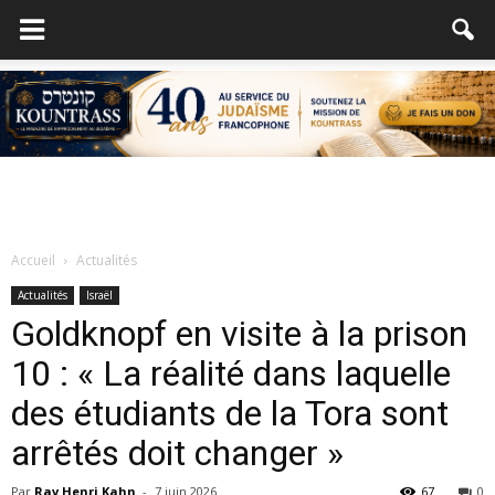
Accueil
Actualités
Actualités
Israël
Goldknopf en visite à la prison
10 : « La réalité dans laquelle
des étudiants de la Tora sont
arrêtés doit changer »
Par
Rav Henri Kahn
-
7 juin 2026
67
0