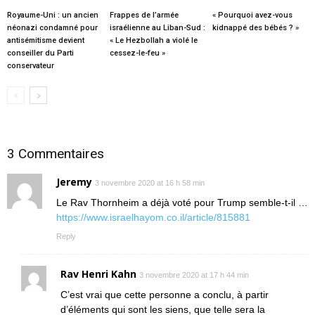
Royaume-Uni : un ancien
Frappes de l’armée
« Pourquoi avez-vous
néonazi condamné pour
israélienne au Liban-Sud :
kidnappé des bébés ? »
antisémitisme devient
« Le Hezbollah a violé le
conseiller du Parti
cessez-le-feu »
conservateur
3 Commentaires
Jeremy
3 novembre 2020 at 16 h 58 min
Le Rav Thornheim a déjà voté pour Trump semble-t-il …
https://www.israelhayom.co.il/article/815881
Reply
Rav Henri Kahn
3 novembre 2020 at 17 h 44 min
C’est vrai que cette personne a conclu, à partir
d’éléments qui sont les siens, que telle sera la