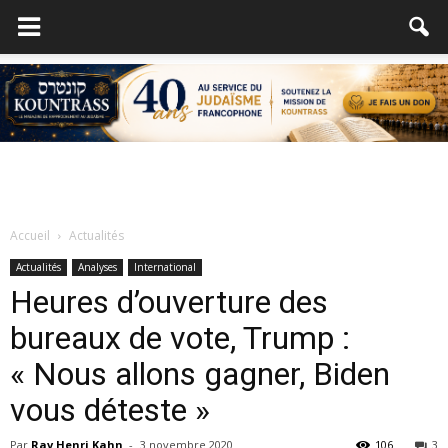
Accueil
Actualités
Actualités
Analyses
International
Heures d’ouverture des
bureaux de vote, Trump :
« Nous allons gagner, Biden
vous déteste »
Par
Rav Henri Kahn
-
3 novembre 2020
106
3