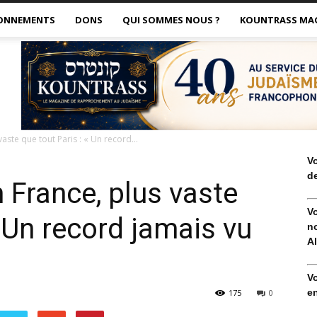
ONNEMENTS
DONS
QUI SOMMES NOUS ?
KOUNTRASS MA
aste que tout Paris : « Un record...
V
de
 France, plus vaste
V
« Un record jamais vu
no
Al
V
en
175
0