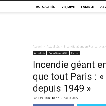
ACTUALITÉS
VIE JUIVE
FAMILLE
AB
Accueil
Actualités
Incendie géant en France, plus v
Actualités
Enquêtes/société
France
Incendie géant en
que tout Paris : 
depuis 1949 »
Par
Rav Henri Kahn
-
7 août 2025