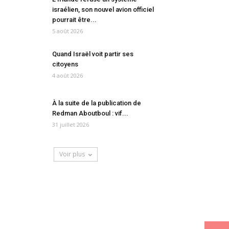
israélien, son nouvel avion officiel
pourrait être...
5 août 2026
Quand Israël voit partir ses
citoyens
4 août 2026
À la suite de la publication de
Redman Aboutboul : vif...
31 juillet 2026
Voir plus