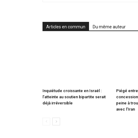
Articles en commun
Du même auteur
Inquiétude croissante en Israël :
Piégé entre
l’atteinte au soutien bipartite serait
concessions
déjà irréversible
peine à trou
avec l’Iran