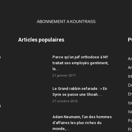
ABONNEMENT A KOUNTRASS
Articles populaires
P
a
Parce qu’un juif orthodoxe à NY
Ac
traitait ses employés gentiment,
A
la...
21 janvier 2017
In
D
Le Grand rabbin sefarade : « En
En
Syrie se passe une Shoah....
27 octobre 2016
Is
i
Is
Adam Neumann, l’un des hommes
Po
d’affaires les plus riches du
monde,...
F