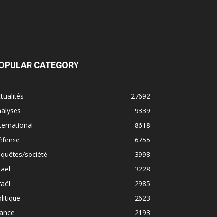
OPULAR CATEGORY
tualités
27692
nalyses
9339
ternational
8618
éfense
6755
quêtes/société
3998
raël
3228
raël
2985
litique
2623
rance
2193