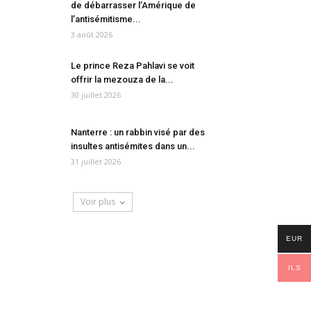
de débarrasser l’Amérique de
l’antisémitisme...
3 août 2026
Le prince Reza Pahlavi se voit
offrir la mezouza de la...
30 juillet 2026
Nanterre : un rabbin visé par des
insultes antisémites dans un...
31 juillet 2026
Voir plus
EUR
ILS