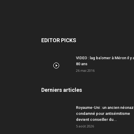
EDITOR PICKS
VIDEO : lag ba’omer à Méron il y 
80 ans
26 mai 2016
Derniers articles
Royaume-Uni : un ancien néonaz
condamné pour antisémitisme
devient conseiller du...
5 août 2026