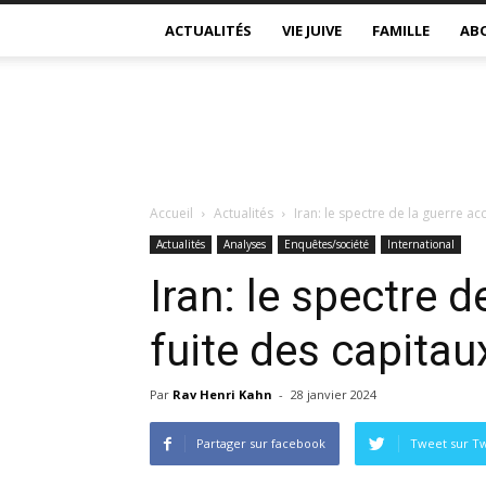
ACTUALITÉS
VIE JUIVE
FAMILLE
AB
Accueil
Actualités
Iran: le spectre de la guerre acc
Actualités
Analyses
Enquêtes/société
International
Iran: le spectre d
fuite des capitau
Par
Rav Henri Kahn
-
28 janvier 2024
Partager sur facebook
Tweet sur Tw