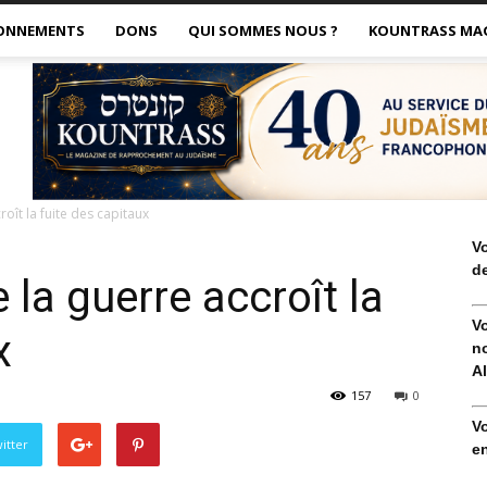
ONNEMENTS
DONS
QUI SOMMES NOUS ?
KOUNTRASS MA
roît la fuite des capitaux
V
de
e la guerre accroît la
V
x
no
Al
157
0
V
itter
en