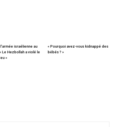
l’armée israélienne au
« Pourquoi avez-vous kidnappé des
« Le Hezbollah a violé le
bébés ? »
eu »