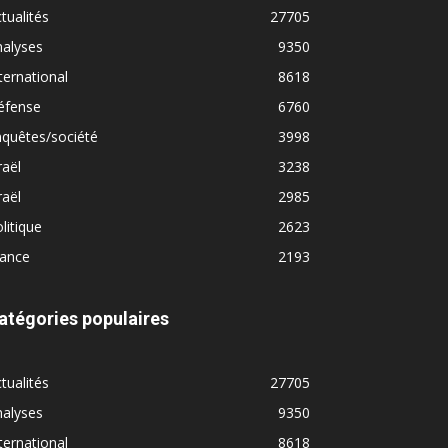
tualités
27705
nalyses
9350
ternational
8618
éfense
6760
quêtes/société
3998
raël
3238
raël
2985
litique
2623
rance
2193
atégories populaires
tualités
27705
nalyses
9350
ternational
8618