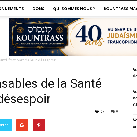
ONNEMENTS
DONS
QUI SOMMES NOUS ?
KOUNTRASS MA
Santé font part de leur désespoir
V
de
onsables de la Santé
V
 désespoir
no
Al
57
0
V
itter
en