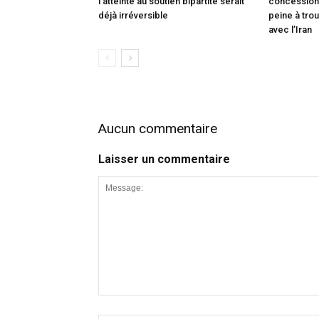
l’atteinte au soutien bipartite serait
concessions
déjà irréversible
peine à trou
avec l’Iran
Aucun commentaire
Laisser un commentaire