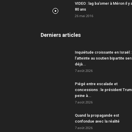
VIDEO : lag ba’omer à Méron il y 
80 ans
26 mai 2016
Derniers articles
Inquiétude croissante en Israël :
l’atteinte au soutien bipartite ser
déjà...
7 août 2026
Piégé entre escalade et
concessions : le président Tru
peine à...
7 août 2026
Quand la propagande est
confondue avec la réalité
7 août 2026