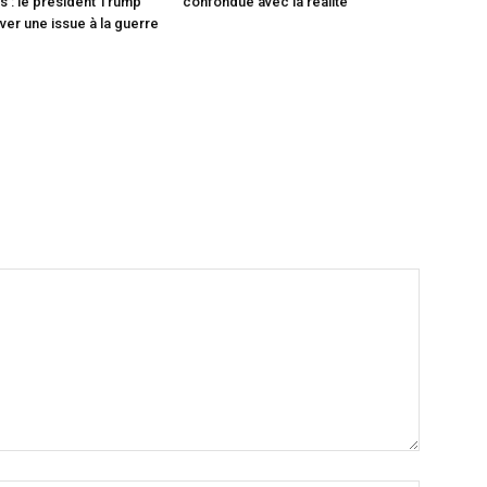
 : le président Trump
confondue avec la réalité
ver une issue à la guerre