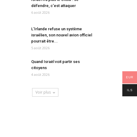
défendre, c’est attaquer
6 août 2026
L’Irlande refuse un système
israélien, son nouvel avion officiel
pourrait être...
5 août 2026
Quand Israël voit partir ses
citoyens
4 août 2026
EUR
ILS
Voir plus