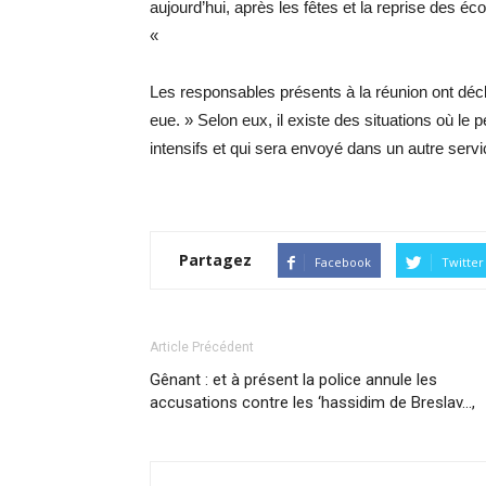
aujourd’hui, après les fêtes et la reprise des éc
«
Les responsables présents à la réunion ont décla
eue. » Selon eux, il existe des situations où le p
intensifs et qui sera envoyé dans un autre serv
Partagez
Facebook
Twitter
Article Précédent
Gênant : et à présent la police annule les
accusations contre les ‘hassidim de Breslav…,