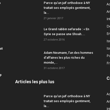
a
Parce qu’un juif orthodoxe à NY
Ac
traitait ses employés gentiment,
A
la...
21 janvier 2017
In
D
Le Grand rabbin sefarade : « En
En
Syrie se passe une Shoah....
27 octobre 2016
Is
Is
ait
Adam Neumann, l’un des hommes
Po
d’affaires les plus riches du
monde,...
F
31 octobre 2017
mp
C
Articles les plus lus
Ac
Parce qu’un juif orthodoxe à NY
A
traitait ses employés gentiment,
la...
In