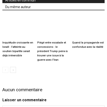
Articles en commun
Du même auteur
Inquiétude croissante en
Piégé entre escalade et
Quand la propagande est
Israël : l’atteinte au
concessions : le
confondue avec la réalité
soutien bipartite serait
président Trump peine à
déjà irréversible
trouver une issue à la
guerre avec l’Iran
Aucun commentaire
Laisser un commentaire