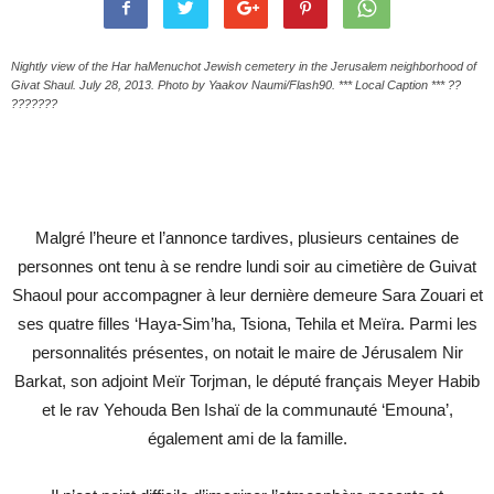
Nightly view of the Har haMenuchot Jewish cemetery in the Jerusalem neighborhood of
Givat Shaul. July 28, 2013. Photo by Yaakov Naumi/Flash90. *** Local Caption *** ??
???????
Malgré l’heure et l’annonce tardives, plusieurs centaines de
personnes ont tenu à se rendre lundi soir au cimetière de Guivat
Shaoul pour accompagner à leur dernière demeure Sara Zouari et
ses quatre filles ‘Haya-Sim’ha, Tsiona, Tehila et Meïra. Parmi les
personnalités présentes, on notait le maire de Jérusalem Nir
Barkat, son adjoint Meïr Torjman, le député français Meyer Habib
et le rav Yehouda Ben Ishaï de la communauté ‘Emouna’,
également ami de la famille.