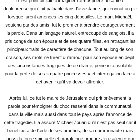
Il n’est point difficile d’imaginer l’atmosphère pesante et
douloureuse qui était palpable dans l’assistance, qui connut un pic
lorsque furent amenées les cinq dépouilles. Le mari, Michaël,
soutenu par des amis, fut le premier à prendre courageusement
la parole. Dans un langage naturel, entrecoupé de sanglots, il a
pris congé de son épouse et de ses quatre filles, en retraçant les
principaux traits de caractère de chacune. Tout au long de son
oraison, ses mots ne furent qu’amour pour son épouse en dépit
des circonstances tragiques de ce drame, peine inconsolable
pour la perte de ses « quatre princesses » et interrogation face à
cet avenir qu’il va devoir affronter.
Après lui, ce fut le maire de Jérusalem qui prit brièvement la
parole pour témoigner du choc ressenti dans la communauté,
dans la ville mais aussi dans tout le pays après l’annonce de
cette tragédie. Il a assuré Michaël Zouari qu’il n’est pas seul car il
bénéficiera de l’aide de ses proches, de sa communauté mais
aussi la force spirituelle et morale que procure Jérusalem « qui