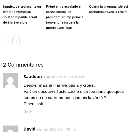
Inquiétude croissante en
Piégé entre escalade et
Quand la propagande est
Israël : l’atteinte au
concessions : le
confondue avec la réalité
soutien bipartite serait
président Trump peine à
déjà irréversible
trouver une issue à la
guerre avec l’Iran
2 Commentaires
Saadoun
3 janvier 2017 at 23 h 18 min
Désolé, mais je n’arrive pas à y croire.
Va-t-on découvrir l’acte caché d’un fou dans quelques
temps ou ne saurons-nous jamais la vérité ?
D seul sait
Reply
David
9 janvier 2017 at 1 h 30 min