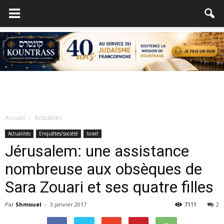
Accueil
Actualités
Actualités
Enquêtes/société
Israël
Jérusalem: une assistance
nombreuse aux obsèques de
Sara Zouari et ses quatre filles
Par
Shmouel
-
3 janvier 2017
7111
2