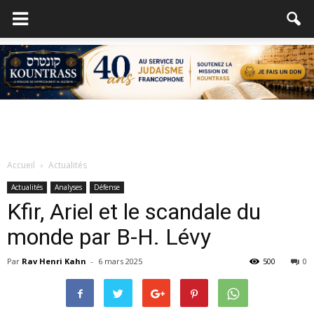
Accueil
Actualités
Actualités
Analyses
Défense
Kfir, Ariel et le scandale du
monde par B-H. Lévy
Par
Rav Henri Kahn
-
6 mars 2025
500
0