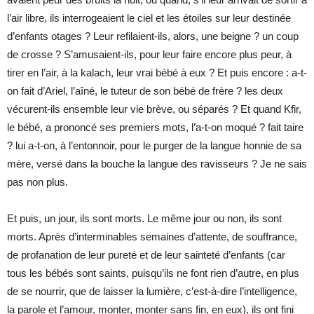
l’air libre, ils interrogeaient le ciel et les étoiles sur leur destinée
d’enfants otages ? Leur refilaient-ils, alors, une beigne ? un coup
de crosse ? S’amusaient-ils, pour leur faire encore plus peur, à
tirer en l’air, à la kalach, leur vrai bébé à eux ? Et puis encore : a-t-
on fait d’Ariel, l’aîné, le tuteur de son bébé de frère ? les deux
vécurent-ils ensemble leur vie brève, ou séparés ? Et quand Kfir,
le bébé, a prononcé ses premiers mots, l’a-t-on moqué ? fait taire
? lui a-t-on, à l’entonnoir, pour le purger de la langue honnie de sa
mère, versé dans la bouche la langue des ravisseurs ? Je ne sais
pas non plus.
Et puis, un jour, ils sont morts. Le même jour ou non, ils sont
morts. Après d’interminables semaines d’attente, de souffrance,
de profanation de leur pureté et de leur sainteté d’enfants (car
tous les bébés sont saints, puisqu’ils ne font rien d’autre, en plus
de se nourrir, que de laisser la lumière, c’est-à-dire l’intelligence,
la parole et l’amour, monter, monter sans fin, en eux), ils ont fini