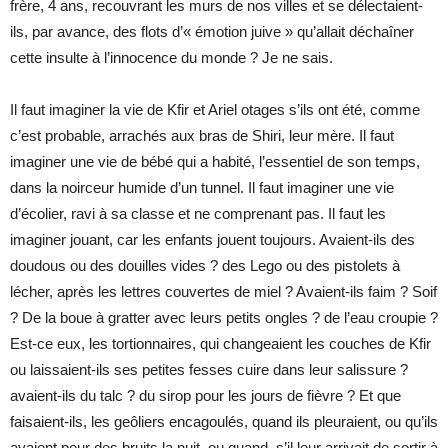
frère, 4 ans, recouvrant les murs de nos villes et se délectaient-
ils, par avance, des flots d’« émotion juive » qu’allait déchaîner
cette insulte à l’innocence du monde ? Je ne sais.
Il faut imaginer la vie de Kfir et Ariel otages s’ils ont été, comme
c’est probable, arrachés aux bras de Shiri, leur mère. Il faut
imaginer une vie de bébé qui a habité, l’essentiel de son temps,
dans la noirceur humide d’un tunnel. Il faut imaginer une vie
d’écolier, ravi à sa classe et ne comprenant pas. Il faut les
imaginer jouant, car les enfants jouent toujours. Avaient-ils des
doudous ou des douilles vides ? des Lego ou des pistolets à
lécher, après les lettres couvertes de miel ? Avaient-ils faim ? Soif
? De la boue à gratter avec leurs petits ongles ? de l’eau croupie ?
Est-ce eux, les tortionnaires, qui changeaient les couches de Kfir
ou laissaient-ils ses petites fesses cuire dans leur salissure ?
avaient-ils du talc ? du sirop pour les jours de fièvre ? Et que
faisaient-ils, les geôliers encagoulés, quand ils pleuraient, ou qu’ils
avaient peur des bruits la nuit, ou quand, s’il leur arrivait de sortir à