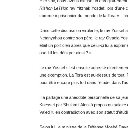
Hier soir, nous avons diffusé un enregistrement 
Rishon LeTsion
rav Yitzhak Yosdef, lors d’une 
comme « prisonnier du monde de la Tora » – réce
Dans cette discussion virulente, le rav Yossef
Netanyahou contre son père, le rav Ovadia Yosse
était un politicien après que celui-ci lui a exp
ose-t-il les dénigrer ainsi ? »
Le rav Yossef s’est ensuite adressé directement
une exemption. La Tora est au-dessus de tout. Fa
pour être encore plus fort dans l’étude, dans l’as
Il a partagé une anecdote personnelle de sa jeu
Knesset par Shulamit Aloni à propos du salaire
Va’ed », en contradiction avec son statut d’étud
Selon lui, le ministre de la Défense Moshé Daya