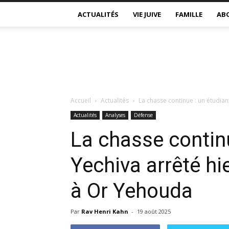
ACTUALITÉS
VIE JUIVE
FAMILLE
AB
Accueil
Actualités
La chasse continue : un étudiant
Actualités
Analyses
Défense
La chasse continu
Yechiva arrêté hi
à Or Yehouda
Par
Rav Henri Kahn
-
19 août 2025