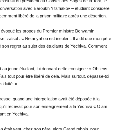
exclusif du président du Conseil des Sages de la Tora, le
conversation avec Baroukh Yits’hakov – étudiant considéré
mment libéré de la prison militaire après une désertion.
 a évoqué les propos du Premier ministre Benyamin
f zatsal : « Netanyahou est insolent. Il a dit que mon père
rimé son regret au sujet des étudiants de Yechiva. Comment
 au jeune étudiant, lui donnant cette consigne : « Obtiens
is tout pour être libéré de cela. Mais surtout, dépasse-toi
siduité. »
nesse, quand une interpellation avait été déposée à la
 qu’il recevait pour son enseignement à la Yechiva « Olam
iant en Yechiva.
n était venu chez son père, alors Grand rabbin, pour