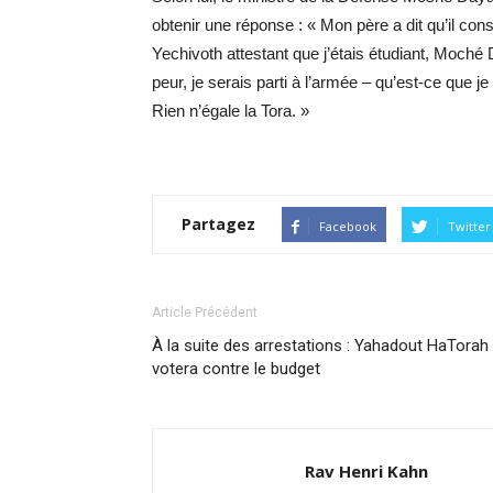
obtenir une réponse : « Mon père a dit qu’il consul
Yechivoth attestant que j’étais étudiant, Moché Da
peur, je serais parti à l’armée – qu’est-ce que 
Rien n’égale la Tora. »
Partagez
Facebook
Twitter
Article Précédent
À la suite des arrestations : Yahadout HaTorah
votera contre le budget
Rav Henri Kahn