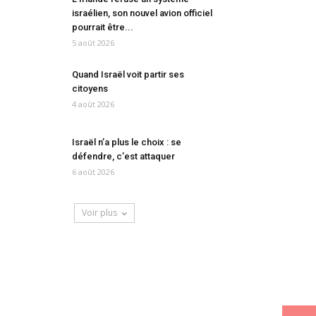
israélien, son nouvel avion officiel
pourrait être...
5 août 2026
Quand Israël voit partir ses
citoyens
4 août 2026
Israël n’a plus le choix : se
défendre, c’est attaquer
6 août 2026
Voir plus