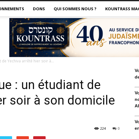
ONNEMENTS
DONS
QUI SOMMES NOUS ?
KOUNTRASS MA
 de Yechiva arrêté hier soir à...
V
de
e : un étudiant de
V
er soir à son domicile
no
Al
V
en
224
0