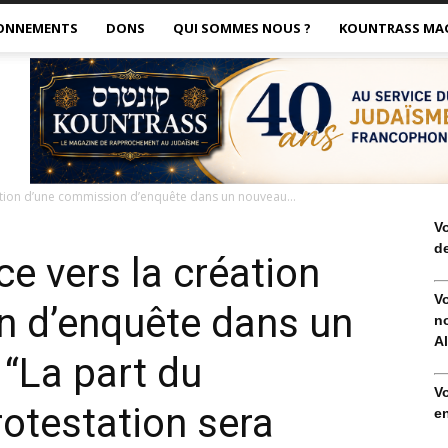
ONNEMENTS
DONS
QUI SOMMES NOUS ?
KOUNTRASS MA
éation d’une commission d’enquête dans un nouveau...
V
de
ce vers la création
V
n d’enquête dans un
no
Al
 “La part du
V
otestation sera
en