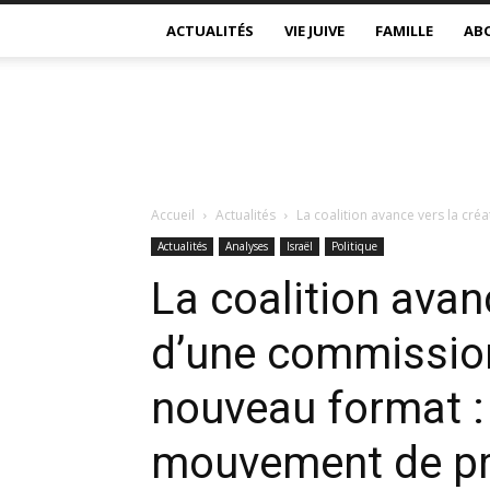
ACTUALITÉS
VIE JUIVE
FAMILLE
AB
Accueil
Actualités
La coalition avance vers la cr
Actualités
Analyses
Israël
Politique
La coalition avan
d’une commissio
nouveau format :
mouvement de pr