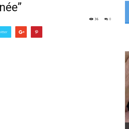
née”
36
0
itter