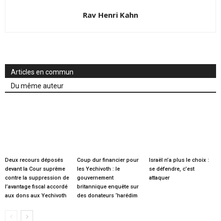
Rav Henri Kahn
Articles en commun
Du même auteur
Deux recours déposés
Coup dur financier pour
Israël n’a plus le choix :
devant la Cour suprême
les Yechivoth : le
se défendre, c’est
contre la suppression de
gouvernement
attaquer
l’avantage fiscal accordé
britannique enquête sur
aux dons aux Yechivoth
des donateurs ‘harédim