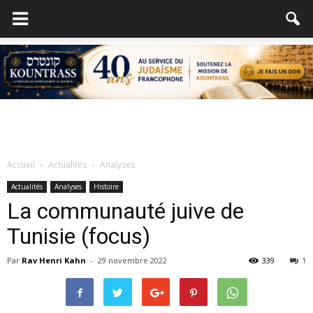
Accueil
Actualités
Analyses
Actualités
Analyses
Histoire
La communauté juive de
Tunisie (focus)
Par
Rav Henri Kahn
-
29 novembre 2022
339
1