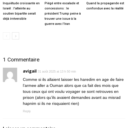
Inquiétude croissante en
Piégé entre escalade et
Quand la propagande est
Israël : l’atteinte au
concessions : le
confondue avec la réalité
soutien bipartite serait
président Trump peine à
déjà irréversible
trouver une issue à la
guerre avec l’Iran
1 Commentaire
avigail
31 août 2025 at 13 h 50 min
Comme si ils allaient laisser les haredim en age de faire
l’armee aller a Ouman alors que ca fait des mois que
tous ceux qui ont voulu voyager se sont retrouves en
prison (alors qu’ils avaient demandes avant au misrad
hapnim si ils ne risquaient rien)
Reply