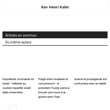
Rav Henri Kahn
Articles en commun
Du même auteur
Inquiétude croissante en
Piégé entre escalade et
Quand la propagande est
Israël : l’atteinte au
concessions : le
confondue avec la réalité
soutien bipartite serait
président Trump peine à
déjà irréversible
trouver une issue à la
guerre avec l’Iran