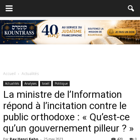
Accueil
Actualités
Actualités
Analyses
Israël
Politique
La ministre de l’Information
répond à l’incitation contre le
public orthodoxe : « Qu’est-ce
qu’un gouvernement pilleur ? »
Par
Rav Henri Kahn
-
25 mai 2023
420
0