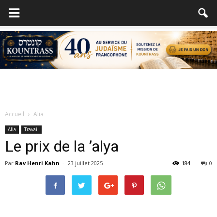
Accueil
Alia
Alia
Travail
Le prix de la ’alya
Par
Rav Henri Kahn
-
23 juillet 2025
184
0