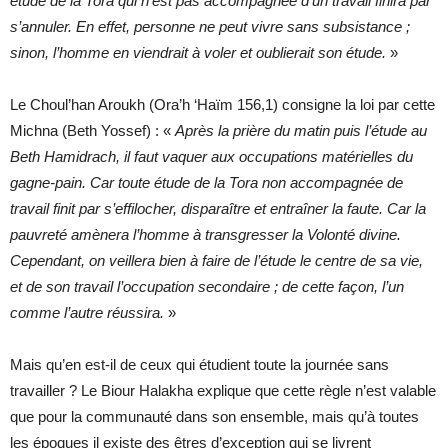
étude de la Tora qui n’est pas accompagnée d’un travail finira par
s’annuler. En effet, personne ne peut vivre sans subsistance ;
sinon, l’homme en viendrait à voler et oublierait son étude.
»
Le Choul’han Aroukh (Ora’h ‘Haïm 156,1) consigne la loi par cette
Michna (Beth Yossef) : «
Après la prière du matin
puis l’étude au
Beth Hamidrach, il faut vaquer aux occupations matérielles du
gagne-pain
. Car
toute étude de la Tora non accompagnée de
travail finit par s’effilocher, disparaître et entraîner la faute
. Car la
pauvreté amènera l’homme à transgresser la Volonté divine.
Cependant,
on veillera bien à faire de l’étude le centre de sa vie,
et de son travail l’occupation secondaire
; de cette façon, l’un
comme l’autre réussira.
»
Mais qu’en est-il de ceux qui étudient toute la journée sans
travailler ? Le Biour Halakha explique que cette règle n’est valable
que pour la communauté dans son ensemble, mais qu’à toutes
les époques il existe des êtres d’exception qui se livrent