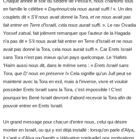
Chaque année le soir du sédère de Pessa’h, nous chantons tous
en famille le célèbre «
Dayénou/cela nous aurait suffi !
». Un des
couplets dit «
S’Il nous avait donné la Tora, et ne nous avait pas
fait entrer en Terre d’Israël, cela nous aurait suffi.
». Le rav Ovadia
Yossef
zatsal
, fait joliment remarquer que l’auteur de la Hagada
n’a pas dit « S’il nous avait fait entrer en Terre d’Israël et ne nous
avait pas donné la Tora, cela nous aurait suffi ». Car Erets Israël
sans Tora n’est pas mieux qu’un pays quelconque. Le ‘Hafets
‘Haïm aussi nous dit, dans le même sens : «
Erets Israël sans
Tora, que D’ nous en préserve !
» Cela signifie qu’un Juif peut se
maintenir avec la Tora en exil, mais à l’inverse, vivre et vouloir
posséder Erets Israël sans la Tora, c’est impossible ! C’est
pourquoi les Bené Israël devront d’abord recevoir la Tora afin de
pouvoir entrer en Erets Israël.
Un grand message pour chacun d’entre nous, celui qui désire
monter en Israël, ou qui y est déjà installé : lorsqu’on parle d’Alya,
il s’agit « d’Alya rou’hanith » (élévation spirituelle),nos motivations