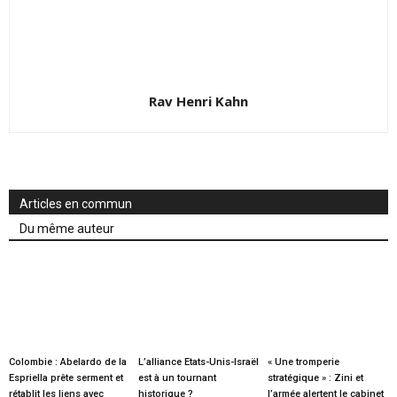
Rav Henri Kahn
Articles en commun
Du même auteur
Colombie : Abelardo de la
L’alliance Etats-Unis-Israël
« Une tromperie
Espriella prête serment et
est à un tournant
stratégique » : Zini et
rétablit les liens avec
historique ?
l’armée alertent le cabinet