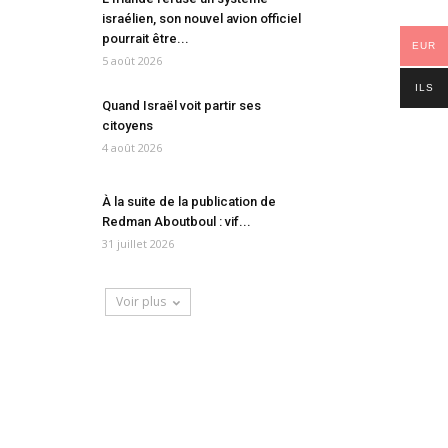
israélien, son nouvel avion officiel
pourrait être...
EUR
5 août 2026
ILS
Quand Israël voit partir ses
citoyens
4 août 2026
À la suite de la publication de
Redman Aboutboul : vif...
31 juillet 2026
Voir plus