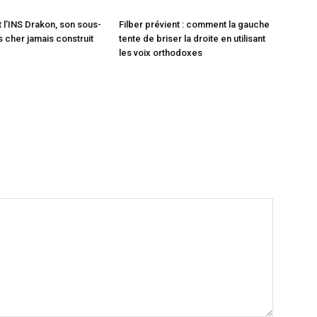
t l’INS Drakon, son sous-
Filber prévient : comment la gauche
s cher jamais construit
tente de briser la droite en utilisant
les voix orthodoxes