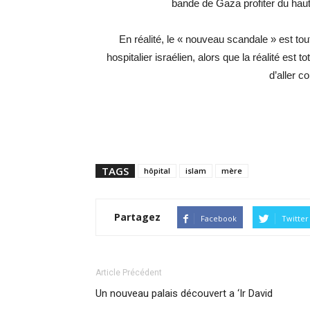
bande de Gaza profiter du haut 
En réalité, le « nouveau scandale » est to
hospitalier israélien, alors que la réalité es
d’aller c
TAGS
hôpital
islam
mère
Partagez
Facebook
Twitter
Article Précédent
Un nouveau palais découvert a ‘Ir David