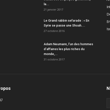
la...
In
21 janvier 2017
D
Le Grand rabbin sefarade : « En
En
Syrie se passe une Shoah....
Is
27 octobre 2016
Adam Neumann, l’un des hommes
d’affaires les plus riches du
monde,...
31 octobre 2017
ropos
N
קו