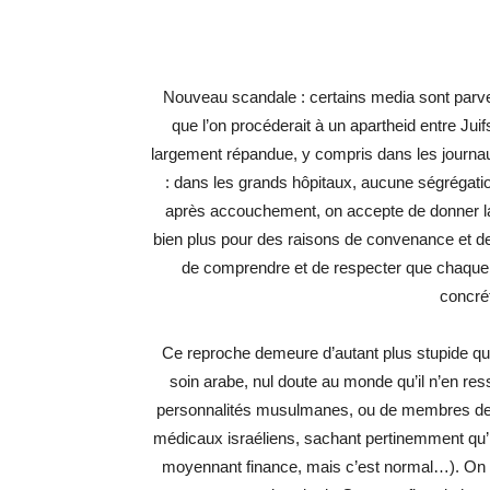
Nouveau scandale : certains media sont parve
que l’on procéderait à un apartheid entre Jui
largement répandue, y compris dans les journaux 
: dans les grands hôpitaux, aucune ségrégatio
après accouchement, on accepte de donner la
bien plus pour des raisons de convenance et de f
de comprendre et de respecter que chaque 
concrét
Ce reproche demeure d’autant plus stupide que
soin arabe, nul doute au monde qu’il n’en ress
personnalités musulmanes, ou de membres de leu
médicaux israéliens, sachant pertinemment qu’i
moyennant finance, mais c’est normal…). On a