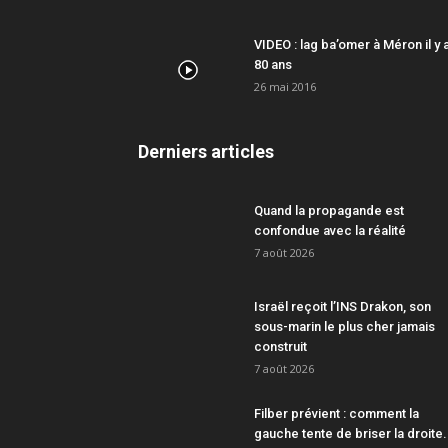
VIDEO : lag ba’omer à Méron il y 
80 ans
26 mai 2016
Derniers articles
Quand la propagande est
confondue avec la réalité
7 août 2026
Israël reçoit l’INS Drakon, son
sous-marin le plus cher jamais
construit
7 août 2026
Filber prévient : comment la
gauche tente de briser la droite.