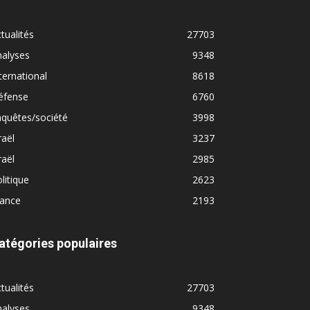
tualités
27703
nalyses
9348
ternational
8618
éfense
6760
quêtes/société
3998
raël
3237
raël
2985
litique
2623
rance
2193
atégories populaires
tualités
27703
nalyses
9348