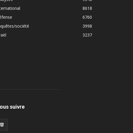
ternational
8618
éfense
6760
quêtes/société
3998
raël
3237
ous suivre