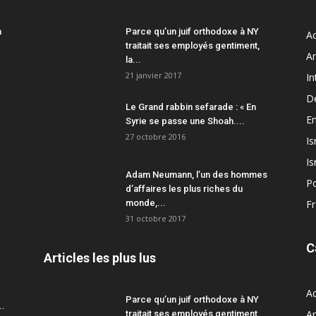
a
Parce qu’un juif orthodoxe à NY
Ac
traitait ses employés gentiment,
A
la...
21 janvier 2017
In
D
Le Grand rabbin sefarade : « En
En
Syrie se passe une Shoah....
27 octobre 2016
Is
Is
Adam Neumann, l’un des hommes
Po
d’affaires les plus riches du
monde,...
F
31 octobre 2017
C
Articles les plus lus
Ac
Parce qu’un juif orthodoxe à NY
..
A
traitait ses employés gentiment,