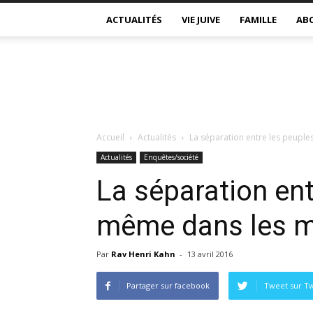
ACTUALITÉS
VIE JUIVE
FAMILLE
AB
Accueil
Actualités
La séparation entre les peuple
Actualités
Enquêtes/société
La séparation ent
même dans les ma
Par
Rav Henri Kahn
-
13 avril 2016
Partager sur facebook
Tweet sur Tw