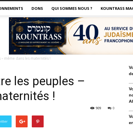
ONNEMENTS
DONS
QUI SOMMES NOUS ?
KOUNTRASS MA
s – même dans les maternités !
V
de
re les peuples –
V
ternités !
no
Al
909
0
V
itter
en