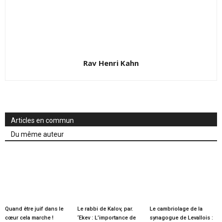
Rav Henri Kahn
Articles en commun
Du même auteur
Quand être juif dans le
Le rabbi de Kalov, par.
Le cambriolage de la
cœur cela marche !
‘Ekev : L’importance de
synagogue de Levallois :