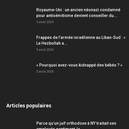
Royaume-Uni : un ancien néonazi condamné
pour antisémitisme devient conseiller du...
5 août 2026
Frappes de l’armée israélienne au Liban-Sud : «
Le Hezbollah a...
5 août 2026
« Pourquoi avez-vous kidnappé des bébés ? »
5 août 2026
Articles populaires
Parce qu’un juif orthodoxe à NY traitait ses
employés gentiment, la...