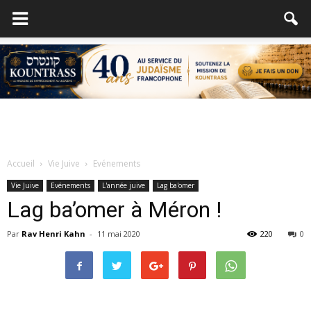
Accueil
Vie Juive
Evénements
Vie Juive
Evénements
L'année juive
Lag ba'omer
Lag ba’omer à Méron !
Par
Rav Henri Kahn
-
11 mai 2020
220
0