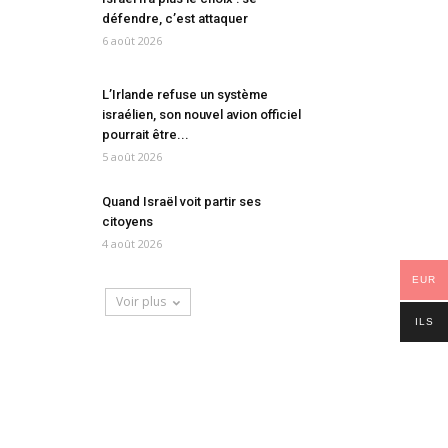
défendre, c’est attaquer
6 août 2026
L’Irlande refuse un système
israélien, son nouvel avion officiel
pourrait être...
5 août 2026
Quand Israël voit partir ses
citoyens
4 août 2026
EUR
Voir plus
ILS