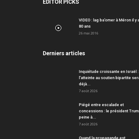
EDITOR PICKS
VIDEO : lag ba’omer à Méron il y 
80 ans
26 mai 2016
Derniers articles
Inquiétude croissante en Israël :
l’atteinte au soutien bipartite ser
déjà...
7 août 2026
Piégé entre escalade et
concessions : le président Tru
peine à...
7 août 2026
Quand la propagande est