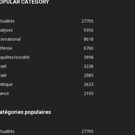
OPULAR CATEGORY
tualités
27705
nalyses
9350
ternational
8618
éfense
6760
quêtes/société
3998
raël
3238
raël
2985
litique
2623
rance
2193
atégories populaires
tualités
27705