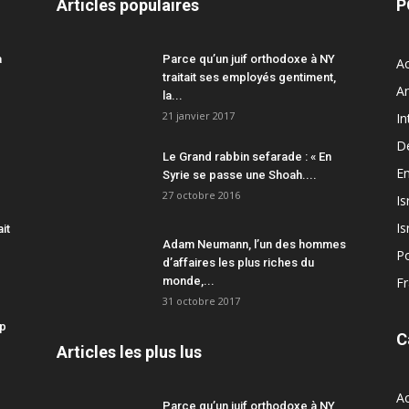
Articles populaires
P
a
Parce qu’un juif orthodoxe à NY
Ac
traitait ses employés gentiment,
A
la...
21 janvier 2017
In
D
Le Grand rabbin sefarade : « En
En
Syrie se passe une Shoah....
27 octobre 2016
Is
Is
ait
Adam Neumann, l’un des hommes
Po
d’affaires les plus riches du
monde,...
F
31 octobre 2017
mp
C
Articles les plus lus
Ac
Parce qu’un juif orthodoxe à NY