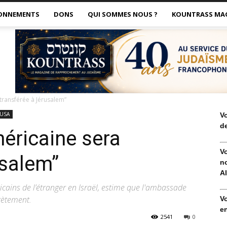
ONNEMENTS
DONS
QUI SOMMES NOUS ?
KOUNTRASS MA
transférée à Jérusalem”
USA
V
de
éricaine sera
V
usalem”
no
Al
icains de l’étranger en Israël, estime que l'ambassade
rètement.
V
en
2541
0