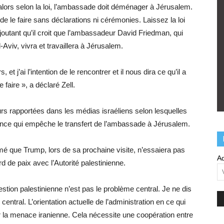
en, alors selon la loi, l’ambassade doit déménager à Jérusalem.
x de le faire sans déclarations ni cérémonies. Laissez la loi
, ajoutant qu’il croit que l’ambassadeur David Friedman, qui
l-Aviv, vivra et travaillera à Jérusalem.
et j’ai l’intention de le rencontrer et il nous dira ce qu’il a
de faire », a déclaré Zell.
 rapportées dans les médias israéliens selon lesquelles
ance qui empêche le transfert de l’ambassade à Jérusalem.
imé que Trump, lors de sa prochaine visite, n’essaiera pas
Ad
d de paix avec l’Autorité palestinienne.
tion palestinienne n’est pas le problème central. Je ne dis
 central. L’orientation actuelle de l’administration en ce qui
r la menace iranienne. Cela nécessite une coopération entre