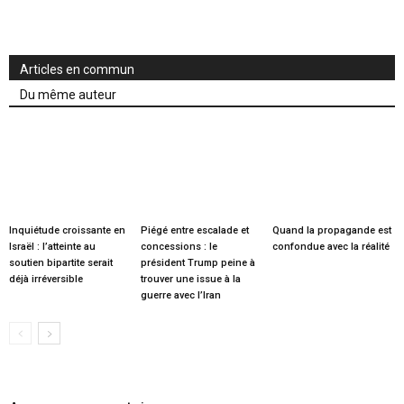
Articles en commun
Du même auteur
Inquiétude croissante en
Piégé entre escalade et
Quand la propagande est
Israël : l’atteinte au
concessions : le
confondue avec la réalité
soutien bipartite serait
président Trump peine à
déjà irréversible
trouver une issue à la
guerre avec l’Iran