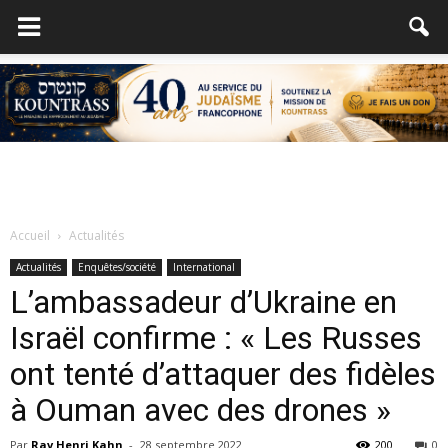
Accueil
Actualités
Actualités
Enquêtes/société
International
L’ambassadeur d’Ukraine en
Israël confirme : « Les Russes
ont tenté d’attaquer des fidèles
à Ouman avec des drones »
Par
Rav Henri Kahn
-
28 septembre 2022
200
0