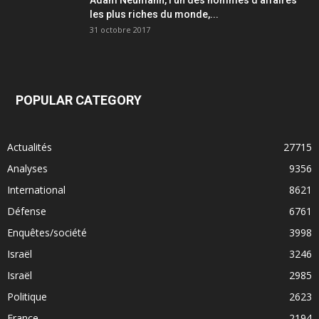
Adam Neumann, l’un des hommes d’affaires
les plus riches du monde,...
31 octobre 2017
POPULAR CATEGORY
Actualités
27715
Analyses
9356
International
8621
Défense
6761
Enquêtes/société
3998
Israël
3246
Israël
2985
Politique
2623
France
2194