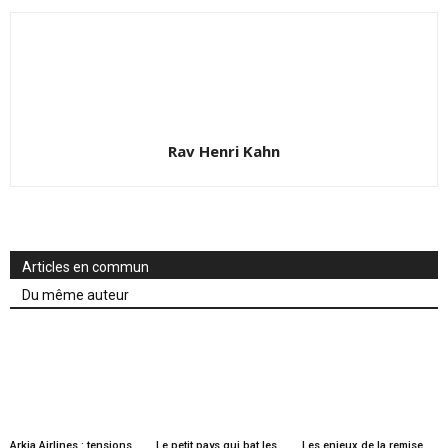
Rav Henri Kahn
Articles en commun
Du même auteur
Arkia Airlines : tensions
Le petit pays qui bat les
Les enjeux de la remise