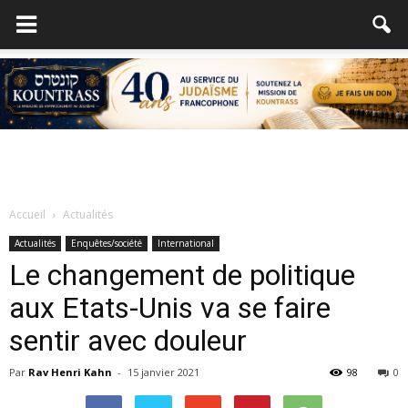
Accueil
Actualités
Actualités
Enquêtes/société
International
Le changement de politique
aux Etats-Unis va se faire
sentir avec douleur
Par
Rav Henri Kahn
-
15 janvier 2021
98
0