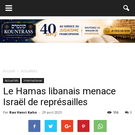
Accueil
Actualités
Actualités
International
Le Hamas libanais menace
Israël de représailles
Par
Rav Henri Kahn
-
29 avril 2023
106
0