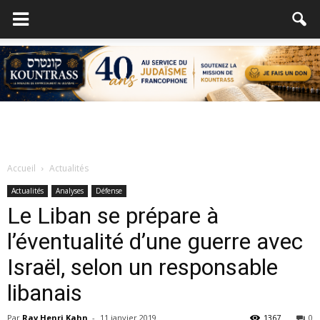
Accueil
Actualités
Actualités
Analyses
Défense
Le Liban se prépare à
l’éventualité d’une guerre avec
Israël, selon un responsable
libanais
Par
Rav Henri Kahn
-
11 janvier 2019
1367
0