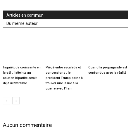
Articles en commun
Du même auteur
Inquiétude croissante en
Piégé entre escalade et
Quand la propagande est
Israël : l’atteinte au
concessions : le
confondue avec la réalité
soutien bipartite serait
président Trump peine à
déjà irréversible
trouver une issue à la
guerre avec l’Iran
Aucun commentaire