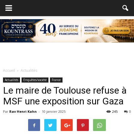
Accueil
Actualités
Actualités
Enquêtes/société
France
Le maire de Toulouse refuse à
MSF une exposition sur Gaza
Par
Rav Henri Kahn
-
10 janvier 2025
245
0