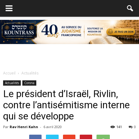
Accueil
Actualités
Actualités
Corona
Le président d’Israël, Rivlin,
contre l’antisémitisme interne
qui se développe
Par
Rav Henri Kahn
-
6 avril 2020
141
0