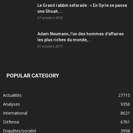
Le Grand rabbin sefarade : « En Syrie se passe
une Shoah....
27 octobre 2016
Adam Neumann, l’un des hommes d’affaires
les plus riches du monde,...
31 octobre 2017
POPULAR CATEGORY
Actualités
27715
Analyses
9356
International
8621
Défense
6761
Enquêtes/société
3998