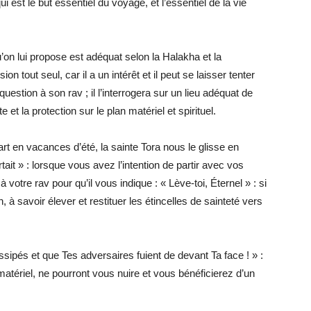
ui est le but essentiel du voyage, et l’essentiel de la vie
u’on lui propose est adéquat selon la Halakha et la
on tout seul, car il a un intérêt et il peut se laisser tenter
question à son rav ; il l’interrogera sur un lieu adéquat de
e et la protection sur le plan matériel et spirituel.
t en vacances d’été, la sainte Tora nous le glisse en
rtait » : lorsque vous avez l’intention de partir avec vos
à votre rav pour qu’il vous indique : « Lève-toi, Éternel » : si
 à savoir élever et restituer les étincelles de sainteté vers
ssipés et que Tes adversaires fuient de devant Ta face ! » :
atériel, ne pourront vous nuire et vous bénéficierez d’un