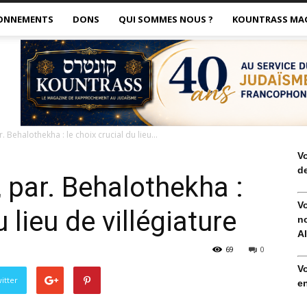
ONNEMENTS
DONS
QUI SOMMES NOUS ?
KOUNTRASS MA
. Behalothekha : le choix crucial du lieu...
V
de
, par. Behalothekha :
V
u lieu de villégiature
no
Al
69
0
V
itter
en