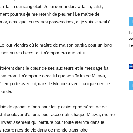
Talith qui sanglotait. Je lui demandai : « Talith, talith,
ment pourrais-je me retenir de pleurer ! Le maître de
 or, ainsi que toutes ses possessions, et je suis le seul à
Le
vo
 ! Le jour viendra où le maître de maison partira pour un long
l'
t ses autres biens, et il n’emportera que toi. »
trèrent dans le cœur de ses auditeurs et le message fut
sa mort, il n’emporte avec lui que son Talith de Mitsva,
u’il emporte avec lui, dans le Monde à venir, uniquement le
 monde.
déploie de grands efforts pour les plaisirs éphémères de ce
t-il déployer d’efforts pour accomplir chaque Mitsva, même
ul investissement qui perdure pour toute éternité dans le
 restreintes de vie dans ce monde transitoire.