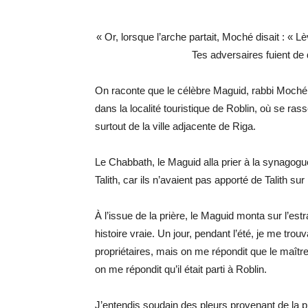
« Or, lorsque l’arche partait, Moché disait : « L
Tes adversaires fuient de 
On raconte que le célèbre Maguid, rabbi Moché I
dans la localité touristique de Roblin, où se ra
surtout de la ville adjacente de Riga.
Le Chabbath, le Maguid alla prier à la synagogue
Talith, car ils n’avaient pas apporté de Talith sur l
À l’issue de la prière, le Maguid monta sur l’es
histoire vraie. Un jour, pendant l’été, je me tro
propriétaires, mais on me répondit que le maître 
on me répondit qu’il était parti à Roblin.
J’entendis soudain des pleurs provenant de la piè