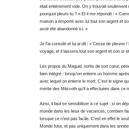
était entièrement vide. On y trouvait seulement un 
pourquoi pleurs-tu ? » Et il me répondit : « Com
maison a emporté avec lui tout son argent et son
avoir été abandonné ici. »
Je l’ai consolé et lui ai dit : « Cesse de pleurer
voyage, et il laissera tout son argent et son or e
Les propos du Maguid, sortis de son cœur, péné
bien intégré : lorsqu’on enterre un homme après 
avec lequel on enterre le mort. C’est le signe q
mérite des Mitsvoth qu’il a effectuées dans ce
Ainsi, il faut se sensibiliser à ce sujet : si on 
monde dans les lieux de vacances, combien fau
lorsque ce n’est pas facile. C’est en effet le se
Monde futur, et pas uniquement dans les années