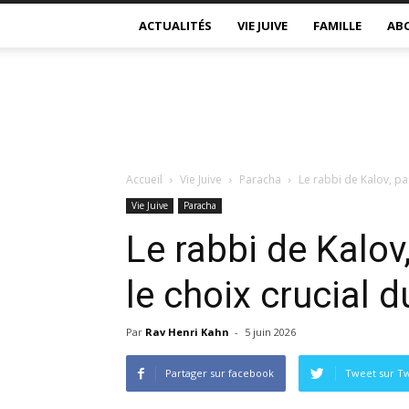
ACTUALITÉS
VIE JUIVE
FAMILLE
AB
Accueil
Vie Juive
Paracha
Le rabbi de Kalov, par
Vie Juive
Paracha
Le rabbi de Kalov
le choix crucial d
Par
Rav Henri Kahn
-
5 juin 2026
Partager sur facebook
Tweet sur Tw