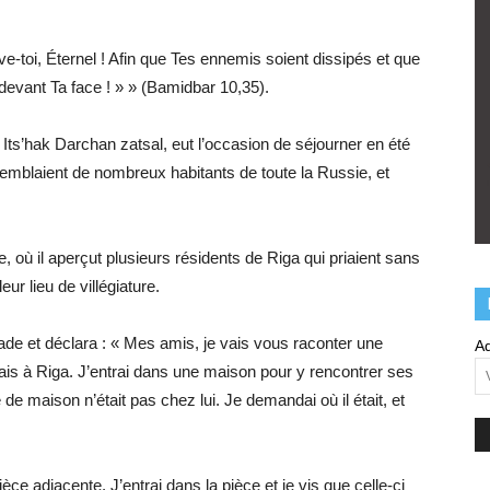
ève-toi, Éternel ! Afin que Tes ennemis soient dissipés et que
devant Ta face ! » » (Bamidbar 10,35).
ts’hak Darchan zatsal, eut l’occasion de séjourner en été
ssemblaient de nombreux habitants de toute la Russie, et
, où il aperçut plusieurs résidents de Riga qui priaient sans
eur lieu de villégiature.
trade et déclara : « Mes amis, je vais vous raconter une
Ad
uvais à Riga. J’entrai dans une maison pour y rencontrer ses
de maison n’était pas chez lui. Je demandai où il était, et
ce adjacente. J’entrai dans la pièce et je vis que celle-ci