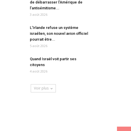
de débarrasser l’Amérique de
l’antisémitisme...
3 août 2026
L’Irlande refuse un système
israélien, son nouvel avion officiel
pourrait être...
5 août 2026
Quand Israël voit partir ses
citoyens
4 août 2026
Voir plus