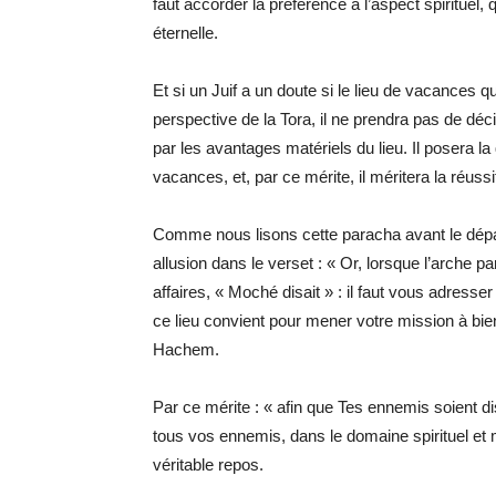
faut accorder la préférence à l’aspect spirituel, q
éternelle.
Et si un Juif a un doute si le lieu de vacances q
perspective de la Tora, il ne prendra pas de décisi
par les avantages matériels du lieu. Il posera la 
vacances, et, par ce mérite, il méritera la réussit
Comme nous lisons cette paracha avant le dépar
allusion dans le verset : « Or, lorsque l’arche pa
affaires, « Moché disait » : il faut vous adresser 
ce lieu convient pour mener votre mission à bien,
Hachem.
Par ce mérite : « afin que Tes ennemis soient di
tous vos ennemis, dans le domaine spirituel et m
véritable repos.