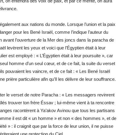
rt, on entendra des voix de paix, et par ce mérite, on aura
élivrance.
te également aux nations du monde. Lorsque l’union et la paix
 danger pour les Bené Israël, comme l’indique l’auteur du
vant l’ouverture de la Mer des joncs dans la paracha de
l levèrent les yeux et voici que l’Égyptien était à leur
lier est employé : « L’Égyptien était à leur poursuite », car
eul homme d’un seul cœur, et de ce fait, la suite du verset
 ils pouvaient les vaincre, et de ce fait : « Les Bené Israël
prière particulière afin qu’Il les délivre de leur souffrance.
ter le verset de notre Paracha : « Les messagers revinrent
és trouver ton frère Éssav ; lui-même vient à ta rencontre
anges racontèrent à Ya’akov Avinou que tous les partisans
 comme il est dit « un homme » et non « des hommes », et de
iété » : il craignit que par la force de leur union, il ne puisse
ériteraient une protection du Ciel.