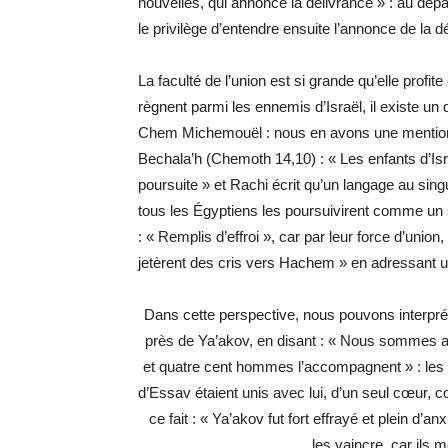
nouvelles, qui annonce la délivrance » : au dépa
le privilège d’entendre ensuite l’annonce de la d
La faculté de l’union est si grande qu’elle profi
règnent parmi les ennemis d’Israël, il existe un
Chem Michemouël : nous en avons une mention a
Bechala’h (Chemoth 14,10) : « Les enfants d’Israë
poursuite » et Rachi écrit qu’un langage au singu
tous les Égyptiens les poursuivirent comme un s
: « Remplis d’effroi », car par leur force d’union,
jetèrent des cris vers Hachem » en adressant une 
Dans cette perspective, nous pouvons interpré
près de Ya’akov, en disant : « Nous sommes all
et quatre cent hommes l’accompagnent » : les 
d’Essav étaient unis avec lui, d’un seul cœur,
ce fait : « Ya’akov fut fort effrayé et plein d’anx
les vaincre, car ils m