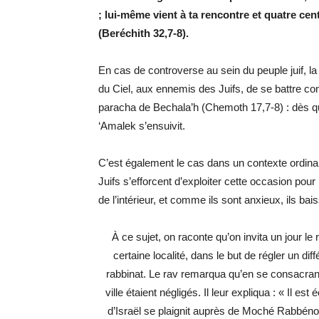
; lui-même vient à ta rencontre et quatre ce
(Beréchith 32,7-8).
En cas de controverse au sein du peuple juif, l
du Ciel, aux ennemis des Juifs, de se battre co
paracha de Bechala’h (Chemoth 17,7-8) : dès qu’i
‘Amalek s’ensuivit.
C’est également le cas dans un contexte ordin
Juifs s’efforcent d’exploiter cette occasion pour 
de l’intérieur, et comme ils sont anxieux, ils ba
À ce sujet, on raconte qu’on invita un jour l
certaine localité, dans le but de régler un dif
rabbinat. Le rav remarqua qu’en se consacrant
ville étaient négligés. Il leur expliqua : « Il e
d’Israël se plaignit auprès de Moché Rabbén