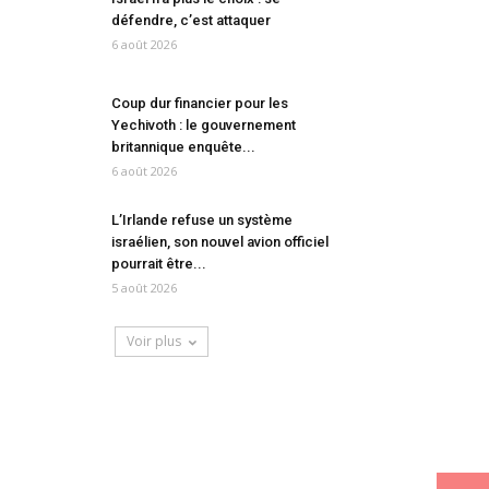
défendre, c’est attaquer
6 août 2026
Coup dur financier pour les
Yechivoth : le gouvernement
britannique enquête...
6 août 2026
L’Irlande refuse un système
israélien, son nouvel avion officiel
pourrait être...
5 août 2026
Voir plus