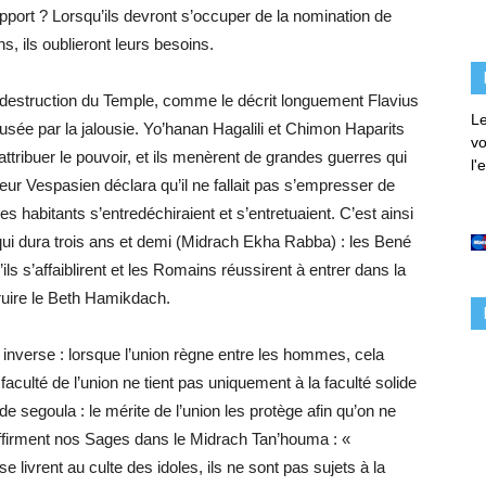
pport ? Lorsqu’ils devront s’occuper de la nomination de
s, ils oublieront leurs besoins.
estruction du Temple, comme le décrit longuement Flavius
Le
usée par la jalousie. Yo’hanan Hagalili et Chimon Haparits
vo
’attribuer le pouvoir, et ils menèrent de grandes guerres qui
l'
reur Vespasien déclara qu’il ne fallait pas s’empresser de
s habitants s’entredéchiraient et s’entretuaient. C’est ainsi
ui dura trois ans et demi (Midrach Ekha Rabba) : les Bené
ils s’affaiblirent et les Romains réussirent à entrer dans la
étruire le Beth Hamikdach.
inverse : lorsque l’union règne entre les hommes, cela
aculté de l’union ne tient pas uniquement à la faculté solide
 de segoula : le mérite de l’union les protège afin qu’on ne
ffirment nos Sages dans le Midrach Tan’houma : «
 livrent au culte des idoles, ils ne sont pas sujets à la