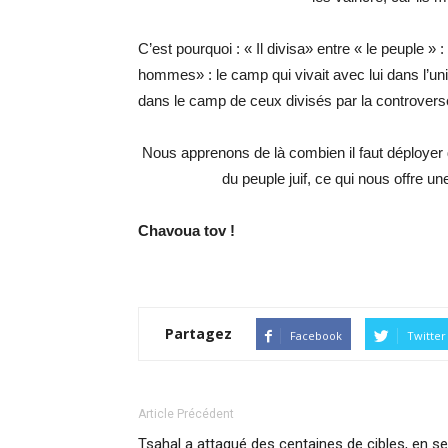
C’est pourquoi : « Il divisa» entre « le peuple » 
hommes» : le camp qui vivait avec lui dans l’unio
dans le camp de ceux divisés par la controverse
Nous apprenons de là combien il faut déployer d’
du peuple juif, ce qui nous offre u
Chavoua tov !
Partagez
Facebook
Twitter
Article Précédent
Tsahal a attaqué des centaines de cibles, en se