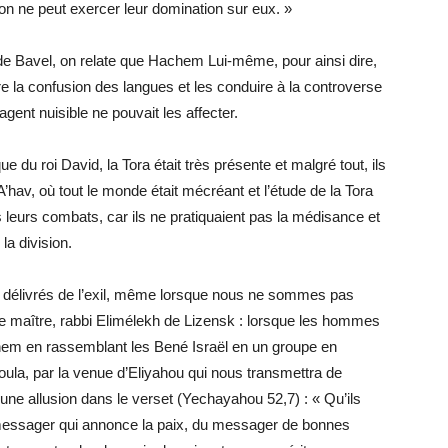
ion ne peut exercer leur domination sur eux. »
de Bavel, on relate que Hachem Lui-même, pour ainsi dire,
ire la confusion des langues et les conduire à la controverse
 agent nuisible ne pouvait les affecter.
 du roi David, la Tora était très présente et malgré tout, ils
A’hav, où tout le monde était mécréant et l’étude de la Tora
ns leurs combats, car ils ne pratiquaient pas la médisance et
la division.
tre délivrés de l’exil, même lorsque nous ne sommes pas
re maître, rabbi Elimélekh de Lizensk : lorsque les hommes
achem en rassemblant les Bené Israël en un groupe en
ueoula, par la venue d’Eliyahou qui nous transmettra de
une allusion dans le verset (Yechayahou 52,7) : « Qu’ils
messager qui annonce la paix, du messager de bonnes