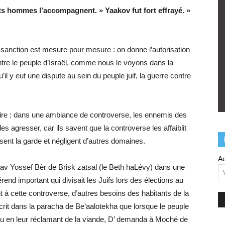
nts hommes l’accompagnent. » Yaakov fut fort effrayé. »
a sanction est mesure pour mesure : on donne l’autorisation
ntre le peuple d’Israël, comme nous le voyons dans la
l y eut une dispute au sein du peuple juif, la guerre contre
aire : dans une ambiance de controverse, les ennemis des
les agresser, car ils savent que la controverse les affaiblit
issent la garde et négligent d’autres domaines.
Ad
e rav Yossef Bèr de Brisk zatsal (le Beth haLévy) dans une
férend important qui divisait les Juifs lors des élections au
 à cette controverse, d’autres besoins des habitants de la
st écrit dans la paracha de Be’aalotekha que lorsque le peuple
ou en leur réclamant de la viande, D’ demanda à Moché de