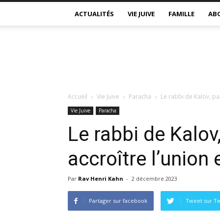
ACTUALITÉS
VIE JUIVE
FAMILLE
AB
Accueil
Vie Juive
Paracha
Le rabbi de Kalov, par
Vie Juive
Paracha
Le rabbi de Kalov,
accroître l’union
Par
Rav Henri Kahn
-
2 décembre 2023
Partager sur facebook
Tweet sur Tw