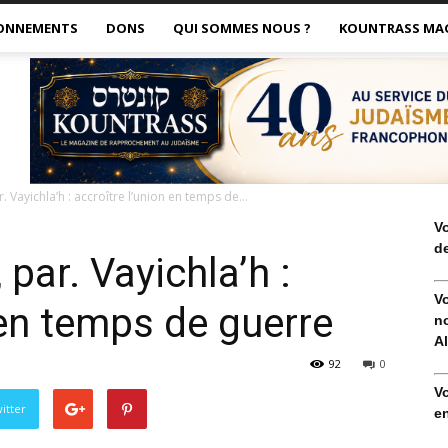
ONNEMENTS
DONS
QUI SOMMES NOUS ?
KOUNTRASS MA
. Vayichla’h : accroître l’union en temps de...
V
de
 par. Vayichla’h :
V
 en temps de guerre
no
Al
92
0
V
itter
en