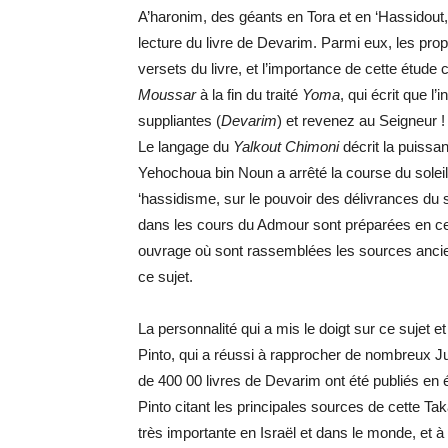
A’haronim, des géants en Tora et en ‘Hassidout, 
lecture du livre de Devarim. Parmi eux, les pro
versets du livre, et l’importance de cette étud
Moussar
à la fin du traité
Yoma
, qui écrit que l
suppliantes (
Devarim
) et revenez au Seigneur ! 
Le langage du
Yalkout Chimoni
décrit la puissan
Yehochoua bin Noun a arrêté la course du solei
‘hassidisme, sur le pouvoir des délivrances du
dans les cours du Admour sont préparées en ces
ouvrage où sont rassemblées les sources ancie
ce sujet.
La personnalité qui a mis le doigt sur ce sujet 
Pinto, qui a réussi à rapprocher de nombreux Juif
de 400 00 livres de Devarim ont été publiés en 
Pinto citant les principales sources de cette Ta
très importante en Israël et dans le monde, et à 