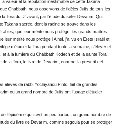
la valeur et la réputation inestimable de cette Takana
haque Chabbath, nous observons de fidèles Juifs de tous les
la Tora du D’ vivant, par l’étude du séfer Dévarim. Qui
ette Takana sacrée, dont la racine se trouve dans les
ables, que leur mérite nous protège, les grands maîtres
 leur mérite nous protège ! Ainsi, j’ai vu en Erets Israël et
ivilège d’étudier la Tora pendant toute la semaine, s’élever et
t, et à la lumière du Chabbath Kodèch et de la sainte Tora,
tie de la Tora, le livre de Devarim, comme l’a prescrit cet
es élèves de rabbi Yochiyahou Pinto, fait de grandes
varim qu’un grand nombre de Juifs ont l’usage d’étudier
r de l’épidémie qui sévit un peu partout, un grand nombre de
l’étude du livre de Devarim, comme segoula pour se protéger