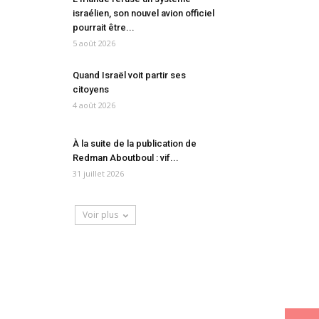
israélien, son nouvel avion officiel
pourrait être...
5 août 2026
Quand Israël voit partir ses
citoyens
4 août 2026
À la suite de la publication de
Redman Aboutboul : vif...
31 juillet 2026
Voir plus