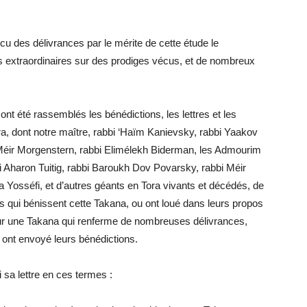
 des délivrances par le mérite de cette étude le
s extraordinaires sur des prodiges vécus, et de nombreux
nt été rassemblés les bénédictions, les lettres et les
, dont notre maître, rabbi ‘Haïm Kanievsky, rabbi Yaakov
 Méir Morgenstern, rabbi Elimélekh Biderman, les Admourim
i Aharon Tuitig, rabbi Baroukh Dov Povarsky, rabbi Méir
 Yosséfi, et d’autres géants en Tora vivants et décédés, de
es qui bénissent cette Takana, ou ont loué dans leurs propos
our une Takana qui renferme de nombreuses délivrances,
 ont envoyé leurs bénédictions.
 sa lettre en ces termes :