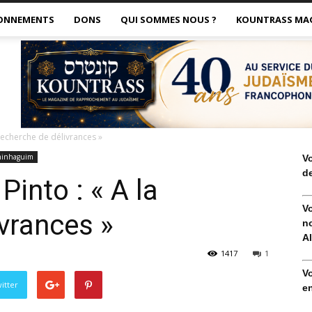
ONNEMENTS
DONS
QUI SOMMES NOUS ?
KOUNTRASS MA
 recherche de délivrances »
minhaguim
V
de
Pinto : « A la
V
vrances »
no
Al
1417
1
V
itter
en