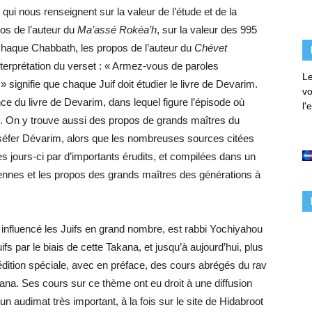
qui nous renseignent sur la valeur de l’étude et de la
pos de l’auteur du
Ma’assé Rokéa’h
, sur la valeur des 995
e chaque Chabbath, les propos de l’auteur du
Chévet
’interprétation du verset : « Armez-vous de paroles
Le
» signifie que chaque Juif doit étudier le livre de Devarim.
vo
ce du livre de Devarim, dans lequel figure l’épisode où
l'
l. On y trouve aussi des propos de grands maîtres du
 séfer Dévarim, alors que les nombreuses sources citées
 jours-ci par d’importants érudits, et compilées dans un
nnes et les propos des grands maîtres des générations à
et influencé les Juifs en grand nombre, est rabbi Yochiyahou
s par le biais de cette Takana, et jusqu’à aujourd’hui, plus
édition spéciale, avec en préface, des cours abrégés du rav
kana. Ses cours sur ce thème ont eu droit à une diffusion
un audimat très important, à la fois sur le site de Hidabroot