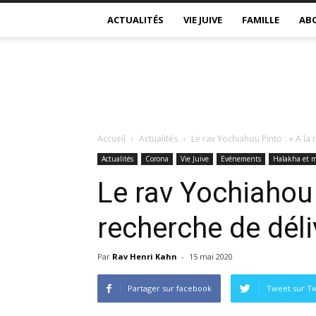
ACTUALITÉS
VIE JUIVE
FAMILLE
AB
Accueil
Actualités
Le rav Yochiahou Pinto : « A la
Actualités
Corona
Vie Juive
Evénements
Halakha et 
Le rav Yochiahou 
recherche de déli
Par
Rav Henri Kahn
-
15 mai 2020
Partager sur facebook
Tweet sur Tw