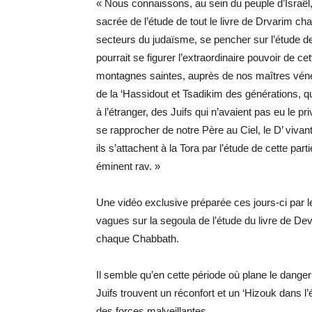
« Nous connaissons, au sein du peuple d’Israël, 
sacrée de l’étude de tout le livre de Drvarim c
secteurs du judaïsme, se pencher sur l’étude de 
pourrait se figurer l’extraordinaire pouvoir de c
montagnes saintes, auprès de nos maîtres vénér
de la ‘Hassidout et Tsadikim des générations, que
à l’étranger, des Juifs qui n’avaient pas eu le pr
se rapprocher de notre Père au Ciel, le D’ vivan
ils s’attachent à la Tora par l’étude de cette par
éminent rav. »
Une vidéo exclusive préparée ces jours-ci par l
vagues sur la segoula de l’étude du livre de De
chaque Chabbath.
Il semble qu’en cette période où plane le dange
Juifs trouvent un réconfort et un ‘Hizouk dans 
des forces malveillantes.