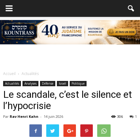
Accueil
Actualités
Actualités
Analyses
Défense
Israël
Politique
Le scandale, c’est le silence et
l’hypocrisie
Par
Rav Henri Kahn
-
14 juin 2026
306
1