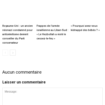
Royaume-Uni : un ancien
Frappes de l’armée
« Pourquoi avez-vous
néonazi condamné pour
israélienne au Liban-Sud :
kidnappé des bébés ? »
antisémitisme devient
« Le Hezbollah a violé le
conseiller du Parti
cessez-le-feu »
conservateur
Aucun commentaire
Laisser un commentaire