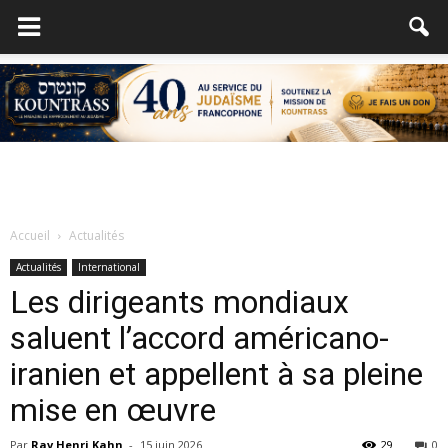
Accueil
Actualités
Actualités
International
Les dirigeants mondiaux
saluent l’accord américano-
iranien et appellent à sa pleine
mise en œuvre
Par
Rav Henri Kahn
-
15 juin 2026
29
0