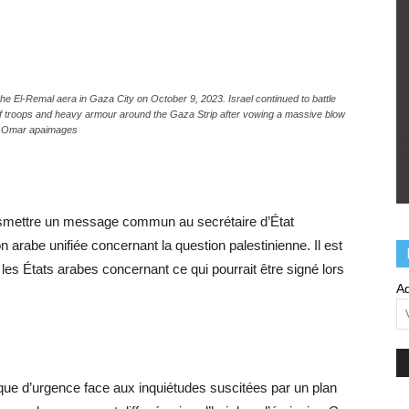
 the El-Remal aera in Gaza City on October 9, 2023. Israel continued to battle
 troops and heavy armour around the Gaza Strip after vowing a massive blow
an Omar apaimages
smettre un message commun au secrétaire d’État
n arabe unifiée concernant la question palestinienne. Il est
i les États arabes concernant ce qui pourrait être signé lors
Ad
ique d’urgence face aux inquiétudes suscitées par un plan