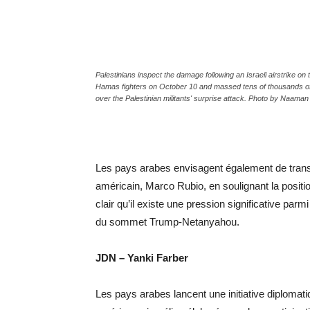
Palestinians inspect the damage following an Israeli airstrike on
Hamas fighters on October 10 and massed tens of thousands of
over the Palestinian militants' surprise attack. Photo by Naam
Les pays arabes envisagent également de tran
américain, Marco Rubio, en soulignant la positio
clair qu’il existe une pression significative parm
du sommet Trump-Netanyahou.
JDN – Yanki Farber
Les pays arabes lancent une initiative diplomat