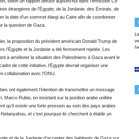
ion, selon un rapport diffusé aujourd’hui dans l’émission
Ce
ires étrangères de l’Égypte, de la Jordanie, des Émirats, de
cer la date d’un sommet élargi au Caire afin de coordonner
sur la question de Gaza.
Le
vo
ier, la proposition du président américain Donald Trump de
l'
rs l’Égypte et la Jordanie a été fermement rejetée. Les
sant à améliorer la situation des Palestiniens à Gaza avant le
dre de cette initiative, l’Égypte devrait organiser une
en collaboration avec l’ONU.
bes ont également l’intention de transmettre un message
Marco Rubio, en insistant sur la position arabe unifiée
ent qu’il existe une forte pression au sein des pays arabes
etanyahou, et c’est pourquoi ils cherchent à établir un
gypte et de la Jordanie d’accepter des habitants de Gaza sur