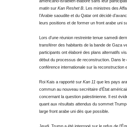
américano-israélien élaboré sans leur participat
matin
sur
Kan Reshet B
. Les ministres des Affa
l’Arabie saoudite et du Qatar ont décidé d’avan
leurs positions et de former un front arabe uni 
Lors d’une réunion restreinte tenue samedi dern
transférer des habitants de la bande de Gaza ve
participants ont élaboré des plans alternatifs vi
début du processus de reconstruction. Dans le ca
conférence internationale sur la reconstruction 
Roi Kais a rapporté sur
Kan 11
que les pays ara
commun au nouveau secrétaire d’État américain, 
concernant la question palestinienne. Il est évid
quant aux résultats attendus du sommet Trump-N
large front arabe uni dès que possible.
Jeudi, Trump a été interrogé sur le refus de l’É