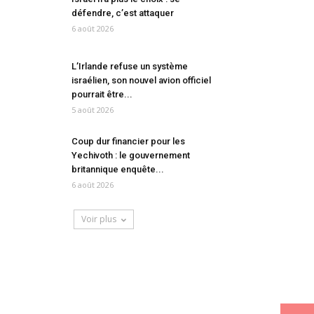
défendre, c’est attaquer
6 août 2026
L’Irlande refuse un système
israélien, son nouvel avion officiel
pourrait être...
5 août 2026
Coup dur financier pour les
Yechivoth : le gouvernement
britannique enquête...
6 août 2026
Voir plus