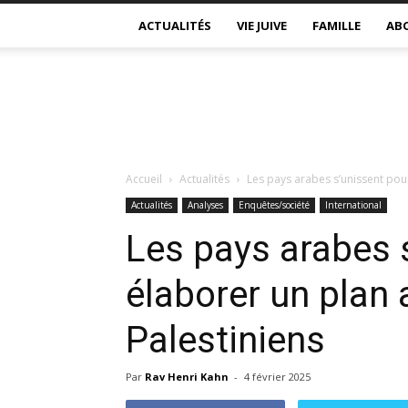
ACTUALITÉS
VIE JUIVE
FAMILLE
AB
Accueil
Actualités
Les pays arabes s’unissent pour
Actualités
Analyses
Enquêtes/société
International
Les pays arabes 
élaborer un plan a
Palestiniens
Par
Rav Henri Kahn
-
4 février 2025