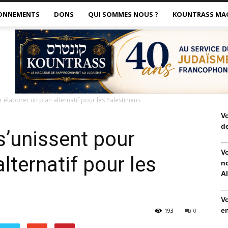
ONNEMENTS
DONS
QUI SOMMES NOUS ?
KOUNTRASS MA
 élaborer un plan alternatif pour les Palestiniens
V
de
s’unissent pour
V
lternatif pour les
no
Al
V
en
193
0