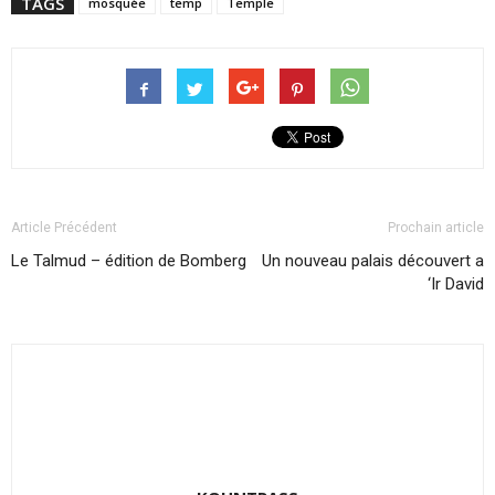
TAGS
mosquée
temp
Temple
Article Précédent
Prochain article
Le Talmud – édition de Bomberg
Un nouveau palais découvert a
‘Ir David