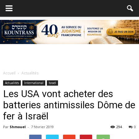
Accueil
Actualités
Actualités
International
Israël
Les USA vont acheter des
batteries antimissiles Dôme de
fer à Israël
Par
Shmouel
-
7 février 2019
294
0