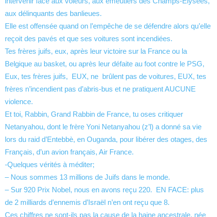
intervenir face aux voleurs, aux émeutiers des Champs-Élysées,
aux délinquants des banlieues.
Elle est offensée quand on l’empêche de se défendre alors qu’elle
reçoit des pavés et que ses voitures sont incendiées.
Tes frères juifs, eux, après leur victoire sur la France ou la
Belgique au basket, ou après leur défaite au foot contre le PSG,
Eux, tes frères juifs, EUX, ne brûlent pas de voitures, EUX, tes
frères n’incendient pas d’abris-bus et ne pratiquent AUCUNE
violence.
Et toi, Rabbin, Grand Rabbin de France, tu oses critiquer
Netanyahou, dont le frère Yoni Netanyahou (z’l) a donné sa vie
lors du raid d’Entebbè, en Ouganda, pour libérer des otages, des
Français, d’un avion français, Air France.
-Quelques vérités à méditer;
– Nous sommes 13 millions de Juifs dans le monde.
– ⁠Sur 920 Prix Nobel, nous en avons reçu 220. EN FACE: plus
de 2 milliards d’ennemis d’Israël n’en ont reçu que 8.
Ces chiffres ne sont-ils pas la cause de la haine ancestrale, née