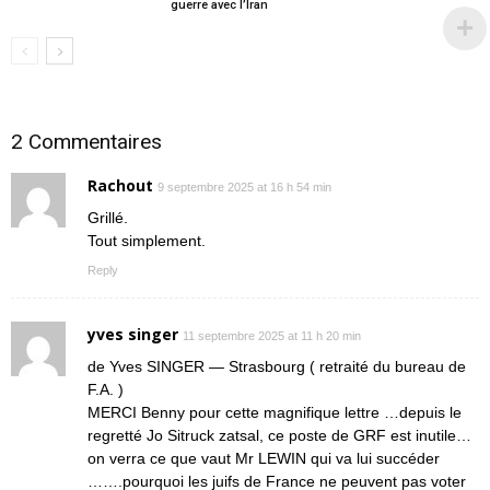
guerre avec l’Iran
2 Commentaires
Rachout
9 septembre 2025 at 16 h 54 min
Grillé.
Tout simplement.
Reply
yves singer
11 septembre 2025 at 11 h 20 min
de Yves SINGER — Strasbourg ( retraité du bureau de
F.A. )
MERCI Benny pour cette magnifique lettre …depuis le
regretté Jo Sitruck zatsal, ce poste de GRF est inutile…
on verra ce que vaut Mr LEWIN qui va lui succéder
…….pourquoi les juifs de France ne peuvent pas voter