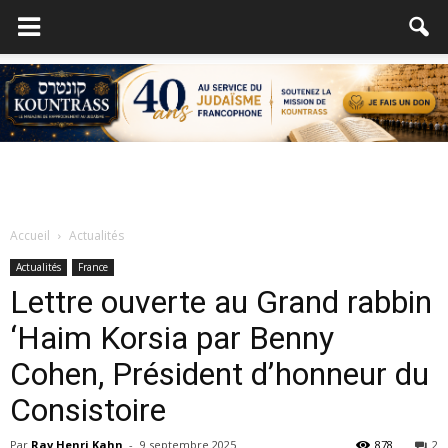
Accueil
Actualités
Actualités
France
Lettre ouverte au Grand rabbin
‘Haim Korsia par Benny
Cohen, Président d’honneur du
Consistoire
Par
Rav Henri Kahn
-
9 septembre 2025
878
2