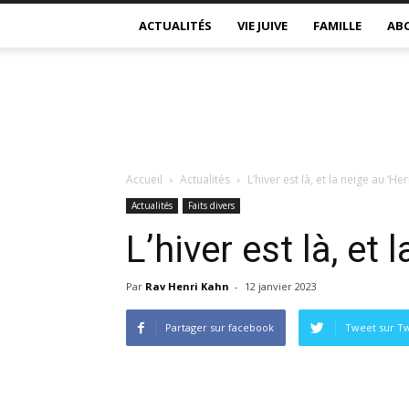
ACTUALITÉS
VIE JUIVE
FAMILLE
AB
Accueil
Actualités
L’hiver est là, et la neige au ‘H
Actualités
Faits divers
L’hiver est là, et
Par
Rav Henri Kahn
-
12 janvier 2023
Partager sur facebook
Tweet sur Tw