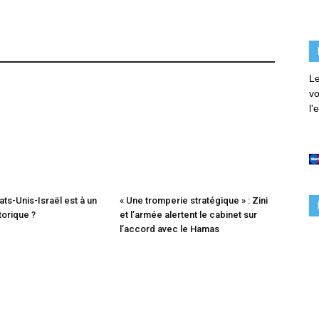
Le
vo
l'
tats-Unis-Israël est à un
« Une tromperie stratégique » : Zini
torique ?
et l’armée alertent le cabinet sur
l’accord avec le Hamas