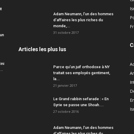
Is
it
Adam Neumann, l’un des hommes
Po
d’affaires les plus riches du
monde,...
F
31 octobre 2017
 un
C
Articles les plus lus
ini
Ac
Parce qu’un juif orthodoxe à NY
..
A
traitait ses employés gentiment,
la...
In
21 janvier 2017
D
Le Grand rabbin sefarade : « En
En
Syrie se passe une Shoah....
Is
27 octobre 2016
Adam Neumann, l’un des hommes
d’affaires les plus riches du