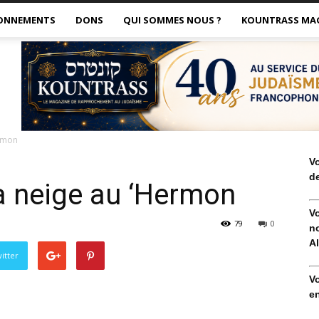
ONNEMENTS
DONS
QUI SOMMES NOUS ?
KOUNTRASS MA
ermon
V
de
 la neige au ‘Hermon
V
79
0
no
Al
itter
V
en