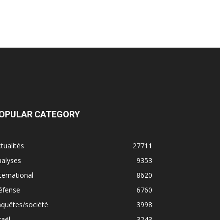
OPULAR CATEGORY
tualités
27711
nalyses
9353
ternational
8620
éfense
6760
quêtes/société
3998
raël
3243