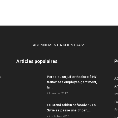
ABONNEMENT A KOUNTRASS
Articles populaires
P
a
Parce qu’un juif orthodoxe à NY
Ac
traitait ses employés gentiment,
A
la...
21 janvier 2017
In
D
Le Grand rabbin sefarade : « En
En
Syrie se passe une Shoah....
27 octobre 2016
Is