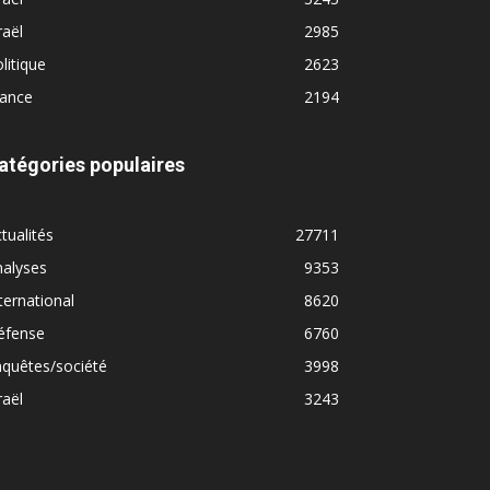
raël
2985
litique
2623
rance
2194
atégories populaires
tualités
27711
nalyses
9353
ternational
8620
éfense
6760
quêtes/société
3998
raël
3243