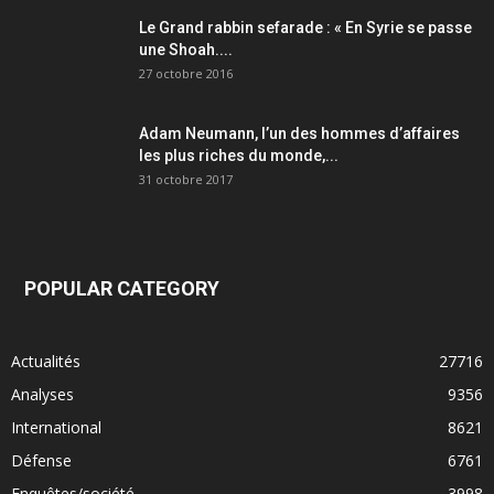
Le Grand rabbin sefarade : « En Syrie se passe
une Shoah....
27 octobre 2016
Adam Neumann, l’un des hommes d’affaires
les plus riches du monde,...
31 octobre 2017
POPULAR CATEGORY
Actualités
27716
Analyses
9356
International
8621
Défense
6761
Enquêtes/société
3998