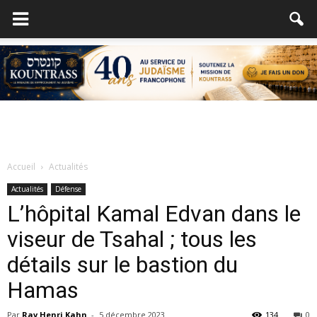
Accueil
Actualités
Actualités
Défense
L’hôpital Kamal Edvan dans le
viseur de Tsahal ; tous les
détails sur le bastion du
Hamas
Par
Rav Henri Kahn
-
5 décembre 2023
134
0