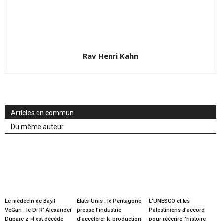
Rav Henri Kahn
Articles en commun
Du même auteur
Le médecin de Bayit
États-Unis : le Pentagone
L’UNESCO et les
VeGan : le Dr R’ Alexander
presse l’industrie
Palestiniens d’accord
Duparc z »l est décédé
d’accélérer la production
pour réécrire l’histoire