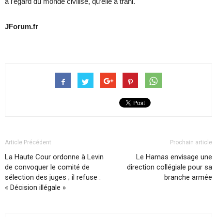
à l’égard du monde civilisé, qu’elle a trahi.
JForum.fr
Article Précédent
Prochain article
La Haute Cour ordonne à Levin
Le Hamas envisage une
de convoquer le comité de
direction collégiale pour sa
sélection des juges ; il refuse :
branche armée
« Décision illégale »