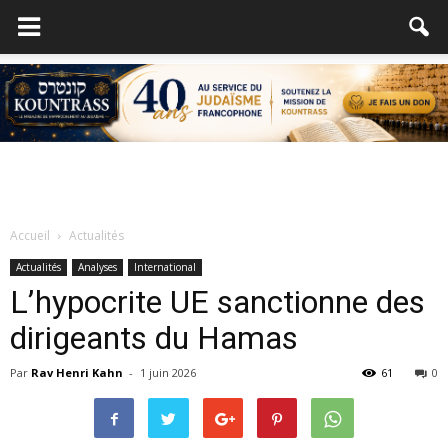
Accueil
Actualités
Actualités
Analyses
International
L’hypocrite UE sanctionne des
dirigeants du Hamas
Par
Rav Henri Kahn
-
1 juin 2026
61
0