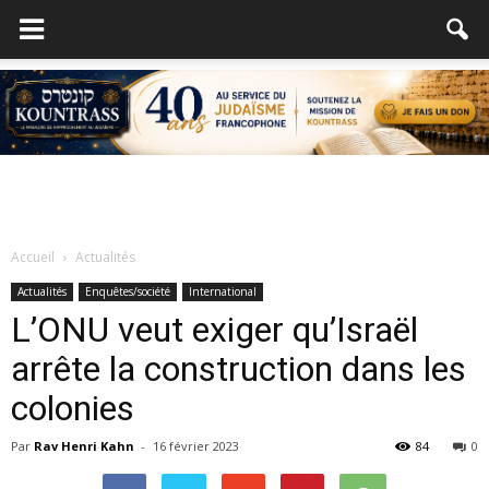
Accueil
Actualités
Actualités
Enquêtes/société
International
L’ONU veut exiger qu’Israël
arrête la construction dans les
colonies
Par
Rav Henri Kahn
-
16 février 2023
84
0