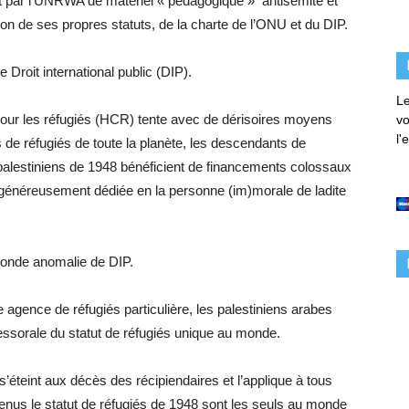
ent par l’UNRWA de matériel « pédagogique » antisémite et
ation de ses propres statuts, de la charte de l’ONU et du DIP.
roit international public (DIP).
Le
ur les réfugiés (HCR) tente avec de dérisoires moyens
vo
l'
s de réfugiés de toute la planète, les descendants de
 palestiniens de 1948 bénéficient de financements colossaux
 généreusement dédiée en la personne (im)morale de ladite
econde anomalie de DIP.
gence de réfugiés particulière, les palestiniens arabes
ssorale du statut de réfugiés unique au monde.
 s’éteint aux décès des récipiendaires et l’applique à tous
tenus le statut de réfugiés de 1948 sont les seuls au monde