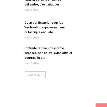
défendre, c’est attaquer
6 août 2026
Coup dur financier pour les
Yechivoth : le gouvernement
britannique enquête...
6 août 2026
L’Irlande refuse un système
israélien, son nouvel avion officiel
pourrait être...
5 août 2026
Voir plus