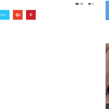
76
0
itter