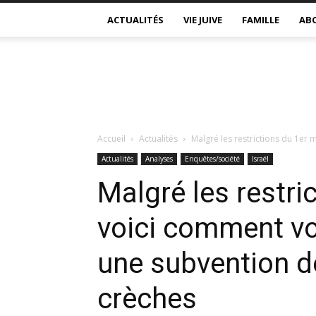
ACTUALITÉS
VIE JUIVE
FAMILLE
AB
Accueil
Actualités
Malgré les restrictions du 1er 
Actualités
Analyses
Enquêtes/société
Israël
Malgré les restri
voici comment vo
une subvention de
crèches