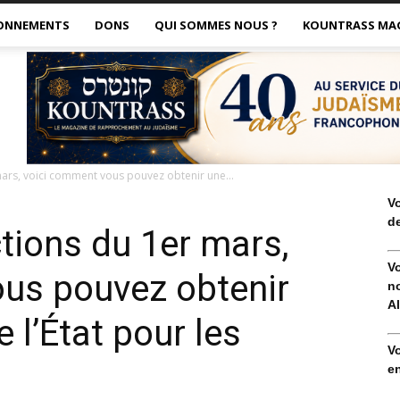
ONNEMENTS
DONS
QUI SOMMES NOUS ?
KOUNTRASS MA
mars, voici comment vous pouvez obtenir une...
V
de
ctions du 1er mars,
V
us pouvez obtenir
no
Al
 l’État pour les
V
en