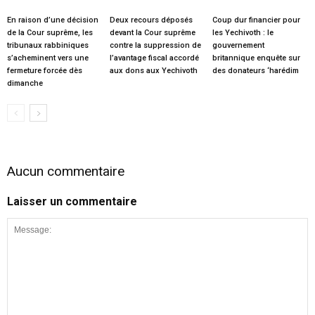
En raison d’une décision
Deux recours déposés
Coup dur financier pour
de la Cour suprême, les
devant la Cour suprême
les Yechivoth : le
tribunaux rabbiniques
contre la suppression de
gouvernement
s’acheminent vers une
l’avantage fiscal accordé
britannique enquête sur
fermeture forcée dès
aux dons aux Yechivoth
des donateurs ‘harédim
dimanche
Aucun commentaire
Laisser un commentaire