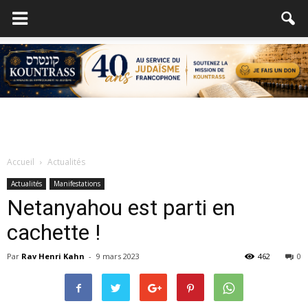
Accueil
Actualités
Actualités
Manifestations
Netanyahou est parti en
cachette !
Par
Rav Henri Kahn
-
9 mars 2023
462
0